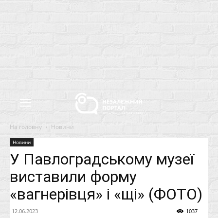
На головну
Новини
Новини
У Павлоградському музеї
виставили форму
«вагнерівця» і «щі» (ФОТО)
12.06.2023
1037