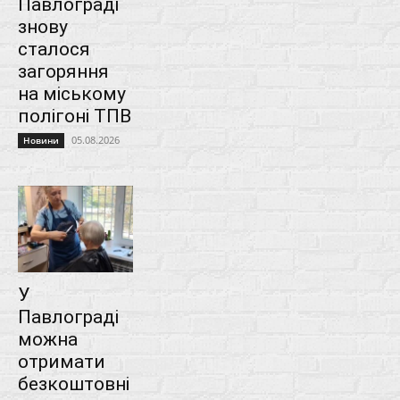
Павлограді
знову
сталося
загоряння
на міському
полігоні ТПВ
05.08.2026
Новини
У
Павлограді
можна
отримати
безкоштовні