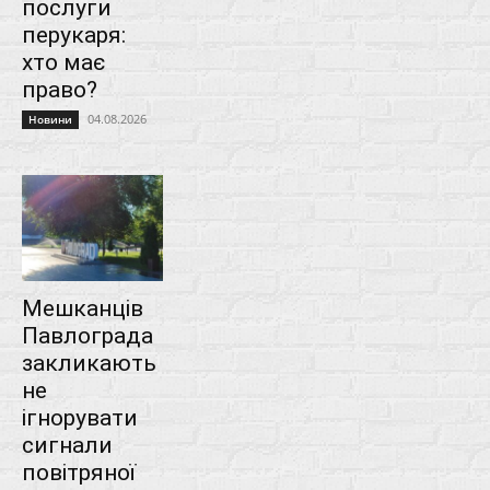
послуги
перукаря:
хто має
право?
04.08.2026
Новини
Мешканців
Павлограда
закликають
не
ігнорувати
сигнали
повітряної