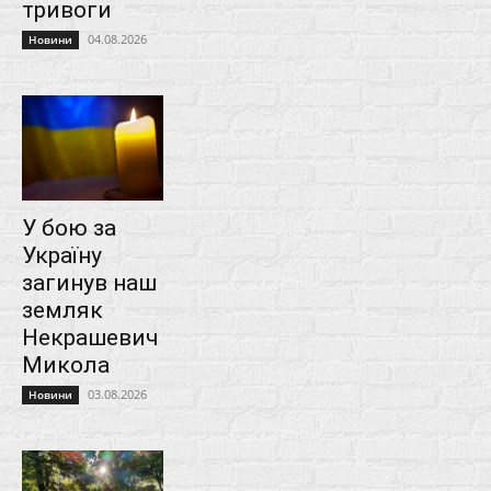
тривоги
04.08.2026
Новини
У бою за
Україну
загинув наш
земляк
Некрашевич
Микола
03.08.2026
Новини