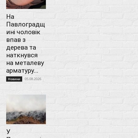
На
Павлоградщ
ині чоловік
впав з
дерева та
наткнувся
на металеву
арматуру...
05.08.2026
Новини
У