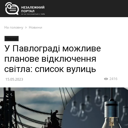
На головну
Новини
Новини
У Павлограді можливе
планове відключення
світла: список вулиць
2416
15.05.2023