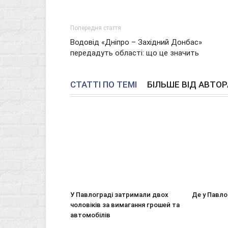
Попередня стаття
Водовід «Дніпро – Західний Донбас»
передадуть області: що це значить
СТАТТІ ПО ТЕМІ
БІЛЬШЕ ВІД АВТОР
У Павлограді затримали двох
Де у Павло
чоловіків за вимагання грошей та
автомобілів