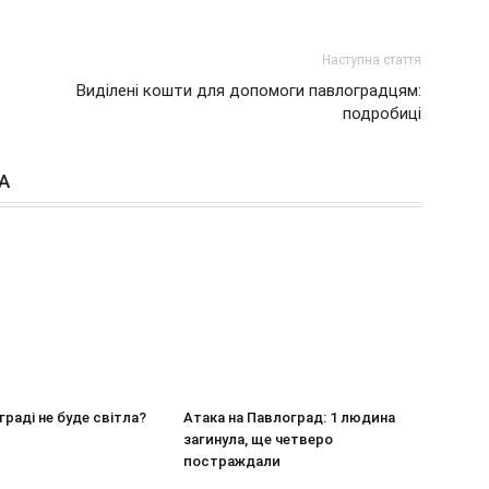
Наступна стаття
Виділені кошти для допомоги павлоградцям:
подробиці
А
граді не буде світла?
Атака на Павлоград: 1 людина
загинула, ще четверо
постраждали