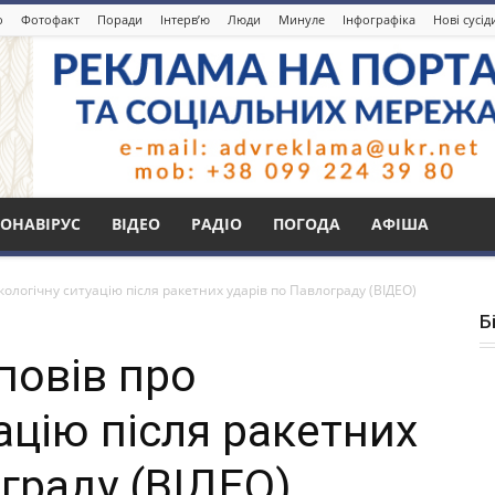
о
Фотофакт
Поради
Інтерв’ю
Люди
Минуле
Інфографіка
Нові сусі
ОНАВІРУС
ВІДЕО
РАДІО
ПОГОДА
АФІША
кологічну ситуацію після ракетних ударів по Павлограду (ВІДЕО)
Б
повів про
ацію після ракетних
граду (ВІДЕО)