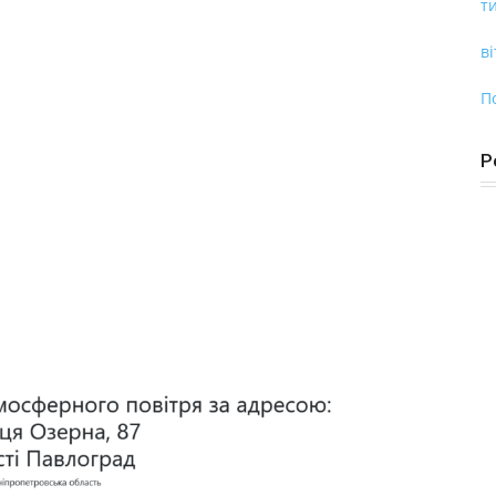
ти
ві
П
Р