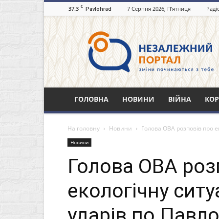
C
37.3
7 Серпня 2026, П’ятниця
Раді
Pavlohrad
Незалежний
портал
Павлоград.dp.ua
ГОЛОВНА
НОВИНИ
ВІЙНА
КОР
На головну
Новини
Голова ОВА розповів про е
Новини
Голова ОВА роз
екологічну ситу
ударів по Павло