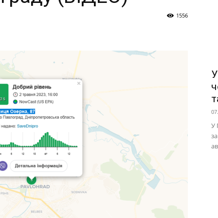
1556
У
ч
т
07
У 
за
ав