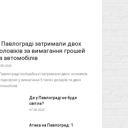
 Павлограді затримали двох
оловіків за вимагання грошей
а автомобілів
.08.2026
Павлограді поліцейські затримали двох чоловіків
 підозрою у вимаганні 5 тисяч доларів та двох
томобілів
Де у Павлограді не буде
світла?
07.08.2026
Атака на Павлоград: 1