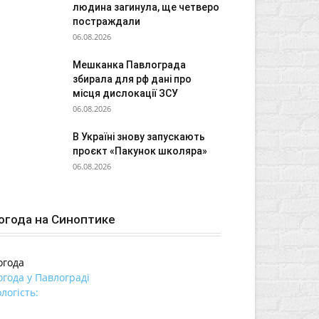
людина загинула, ще четверо
постраждали
06.08.2026
Мешканка Павлограда
збирала для рф дані про
місця дислокації ЗСУ
06.08.2026
В Україні знову запускають
проєкт «Пакунок школяра»
06.08.2026
огода на Синоптике
огода
огода у
Павлограді
логість: