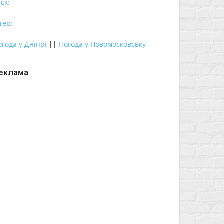
ск:
тер:
огода у Дніпрі
||
Погода у Новомосковську
еклама