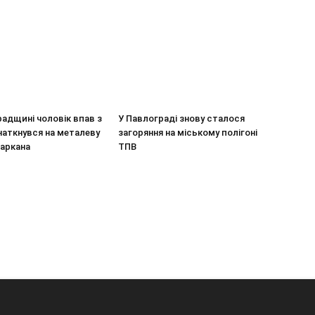
адщині чоловік впав з
У Павлограді знову сталося
наткнувся на металеву
загоряння на міському полігоні
паркана
ТПВ