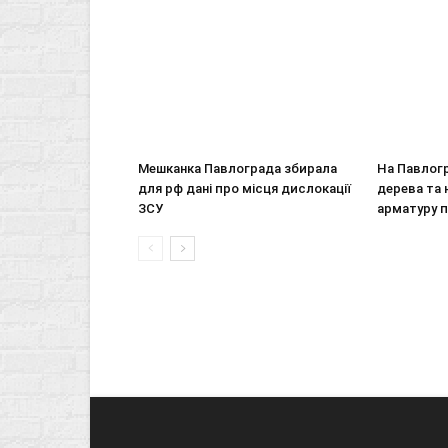
Мешканка Павлограда збирала
На Павлогр
для рф дані про місця дислокації
дерева та 
ЗСУ
арматуру 