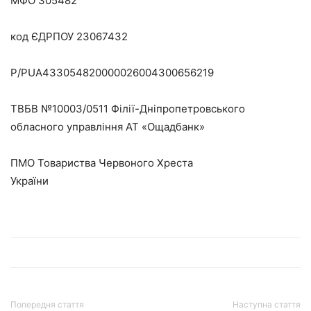
МФО 305482
код ЄДРПОУ 23067432
Р/РUA433054820000026004300656219
ТВБВ №10003/0511 Філії-Дніпропетровського
обласного управління АТ «Ощадбанк»
ПМО Товариства Червоного Хреста
України
Попередня стаття
Наступна стаття