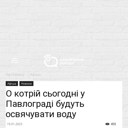
На головну
Афіша
Афіша
Новини
О котрій сьогодні у
Павлограді будуть
освячувати воду
19.01.2023
455