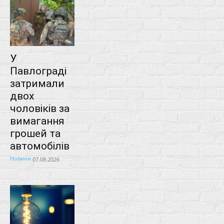
У
Павлограді
затримали
двох
чоловіків за
вимагання
грошей та
автомобілів
Новини
07.08.2026