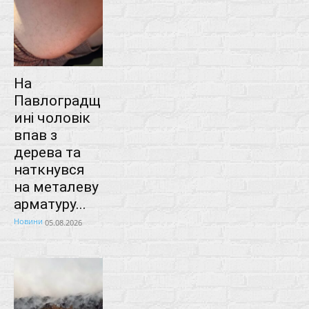
На
Павлоградщ
ині чоловік
впав з
дерева та
наткнувся
на металеву
арматуру...
Новини
05.08.2026