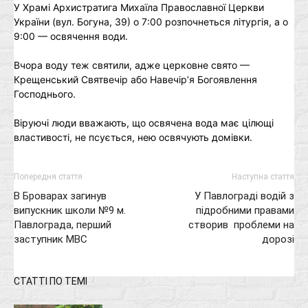
У Храмі Архистратига Михаїла Православної Церкви
України (вул. Богуна, 39) о 7:00 розпочнеться літургія, а о
9:00 — освячення води.
Вчора воду теж святили, адже церковне свято —
Крещенський Святвечір або Навечір’я Богоявлення
Господнього.
Віруючі люди вважають, що освячена вода має цілющі
властивості, не псується, нею освячують домівки.
Попередня стаття
Наступна стаття
В Броварах загинув
У Павлограді водій з
випускник школи №9 м.
підробними правами
Павлограда, перший
створив проблеми на
заступник МВС
дорозі
СТАТТІ ПО ТЕМІ