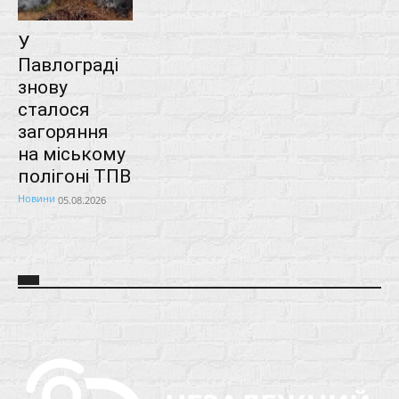
У
Павлограді
знову
сталося
загоряння
на міському
полігоні ТПВ
Новини
05.08.2026