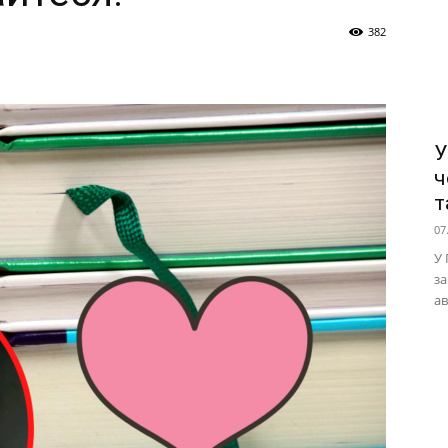
382
У
ч
т
07
У 
за
ав