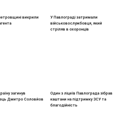
петровщині викрили
У Павлограді затримали
агента
військовослужбовця, який
стріляв в охоронців
країну загинув
Один з ліцеїв Павлограда зібрав
ець Дмитро Соловйов
каштани на підтримку ЗСУ та
благодійність