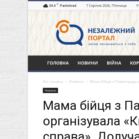
C
34.4
7 Серпня 2026, П’ятниця
Р
Pavlohrad
Незалежний
портал
Павлоград.dp.ua
ГОЛОВНА
НОВИНИ
ВІЙНА
КОР
На головну
Новини
Мама бійця з Павлограда 
Новини
Мама бійця з П
організувала «
справа». Долуча