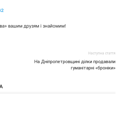
G2
а» вашим друзям і знайомим!
Наступна стаття
На Дніпропетровщині ділки продавали
гуманітарні «броніки»
А