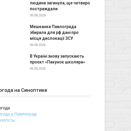
людина загинула, ще четверо
постраждали
06.08.2026
Мешканка Павлограда
збирала для рф дані про
місця дислокації ЗСУ
06.08.2026
В Україні знову запускають
проєкт «Пакунок школяра»
06.08.2026
огода на Синоптике
огода
огода у
Павлограді
логість: