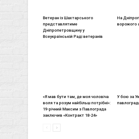
Ветеран із Шахтарського
На Дніпро
представлятиме
ворожого 
Дніпропетровщину у
Всеукраїнській Раді ветеранів
«Я мав бути там, де моя чоловіча
У бою за У
воля та розум найбільш потрібні»:
павлоград
19-річний Максим з Павлограда
заключив «Контракт 18-24»