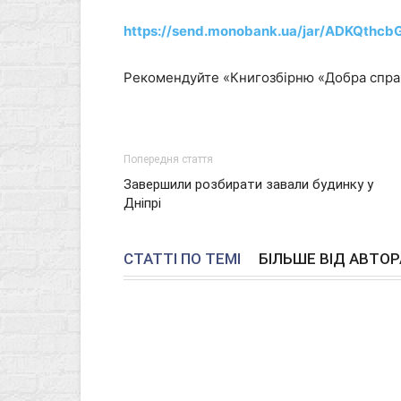
https://send.monobank.ua/jar/ADKQthcb
Рекомендуйте «Книгозбірню «Добра справ
Попередня стаття
Завершили розбирати завали будинку у
Дніпрі
СТАТТІ ПО ТЕМІ
БІЛЬШЕ ВІД АВТОР