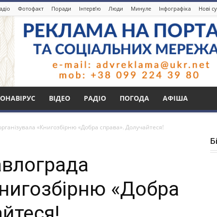
адіо
Фотофакт
Поради
Інтерв’ю
Люди
Минуле
Інфографіка
Нові с
ОНАВІРУС
ВІДЕО
РАДІО
ПОГОДА
АФІША
організувала «Книгозбірню «Добра справа». Долучайтеся!
Б
авлограда
Книгозбірню «Добра
йтеся!