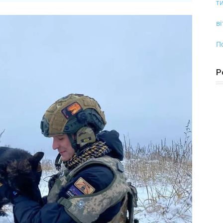
ти
ві
П
Р