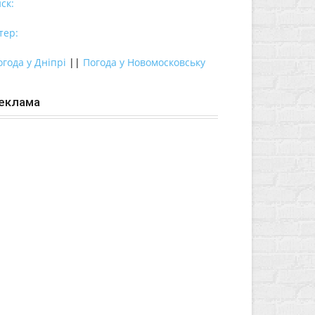
ск:
тер:
огода у Дніпрі
||
Погода у Новомосковську
еклама