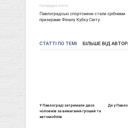
Попередня стаття
Павлоградські спортсмени стали срібними
призерами Фіналу Кубку Світу
СТАТТІ ПО ТЕМІ
БІЛЬШЕ ВІД АВТОР
У Павлограді затримали двох
Де у Павло
чоловіків за вимагання грошей та
автомобілів