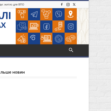
іди: житло для ВПО
ільше новин