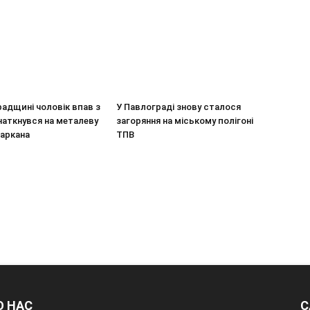
адщині чоловік впав з
У Павлограді знову сталося
наткнувся на металеву
загоряння на міському полігоні
паркана
ТПВ
О НАС
С