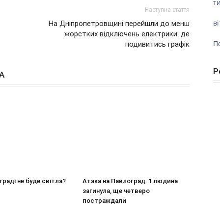
ти
Наступна стаття
ві
На Дніпропетровщині перейшли до менш
жорстких відключень електрики: де
П
подивитись графік
Р
А
граді не буде світла?
Атака на Павлоград: 1 людина
загинула, ще четверо
постраждали