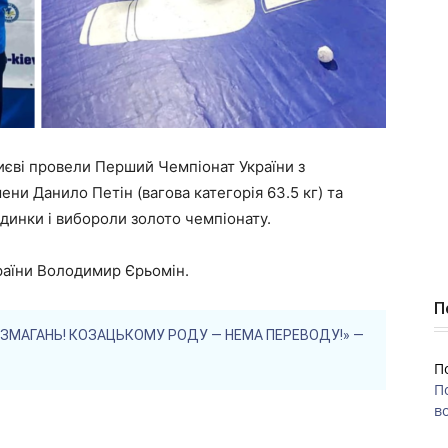
иєві провели Перший Чемпіонат України з
ни Данило Петін (вагова категорія 63.5 кг) та
єдинки і вибороли золото чемпіонату.
раїни Володимир Єрьомін.
П
 ЗМАГАНЬ! КОЗАЦЬКОМУ РОДУ — НЕМА ПЕРЕВОДУ!» —
П
П
во