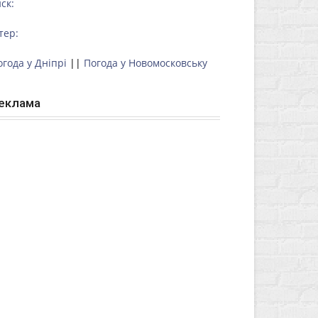
ск:
тер:
огода у Дніпрі
||
Погода у Новомосковську
еклама