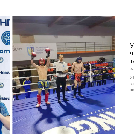
У
ч
т
07
У 
за
ав