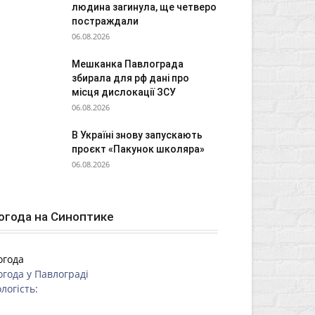
людина загинула, ще четверо
постраждали
06.08.2026
Мешканка Павлограда
збирала для рф дані про
місця дислокації ЗСУ
06.08.2026
В Україні знову запускають
проєкт «Пакунок школяра»
06.08.2026
огода на Синоптике
огода
огода у
Павлограді
логість: