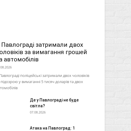
 Павлограді затримали двох
оловіків за вимагання грошей
а автомобілів
.08.2026
Павлограді поліцейські затримали двох чоловіків
 підозрою у вимаганні 5 тисяч доларів та двох
томобілів
Де у Павлограді не буде
світла?
07.08.2026
Атака на Павлоград: 1