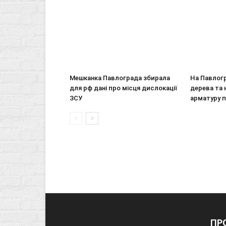
Мешканка Павлограда збирала
На Павлогр
для рф дані про місця дислокації
дерева та 
ЗСУ
арматуру 
ПР