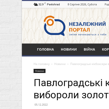
C
32.9
8 Серпня 2026, Субота
Рад
Pavlohrad
Незалежний
портал
Павлоград.dp.ua
ГОЛОВНА
НОВИНИ
ВІЙНА
КОР
На головну
Новини
Павлоградські кікбоксери
Новини
Павлоградські 
вибороли золот
05.12.2022