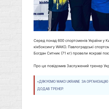
Серед понад 600 спортсменів України у К
кікбоксингу WAKO. Павлоградські спортсме
Богдан Ситник (71 кг) провели яскраві по
Про це повідомив Заслужений тренер Ук
«ДЯКУЄМО WAKO UKRAINE ЗА ОРГАНІЗАЦІЮ
ДОДАВ ТРЕНЕР.