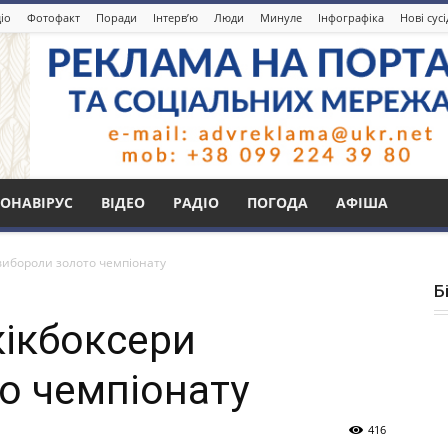
іо
Фотофакт
Поради
Інтерв’ю
Люди
Минуле
Інфографіка
Нові сус
ОНАВІРУС
ВІДЕО
РАДІО
ПОГОДА
АФІША
 вибороли золото чемпіонату
Б
кікбоксери
о чемпіонату
416