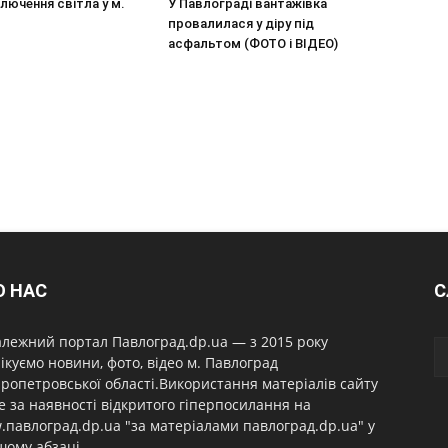
ключення світла у м.
У Павлограді вантажівка
провалилася у діру під
асфальтом (ФОТО і ВІДЕО)
О НАС
С
лежний портал Павлоград.dp.ua — з 2015 року
ікуємо новини, фото, відео м. Павлоград
ропетровської області.Використання матеріалів сайту
 за наявності відкритого гіперпосилання на
павлоград.dp.ua "за матеріалами павлоград.dp.ua" у
ому абзаці.