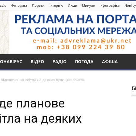
адіо
Фотофакт
Поради
Інтерв’ю
Люди
Минуле
Інфографіка
Нові с
ОНАВІРУС
ВІДЕО
РАДІО
ПОГОДА
АФІША
 відключення світла на деяких вулицях: список
Б
уде планове
ітла на деяких
к