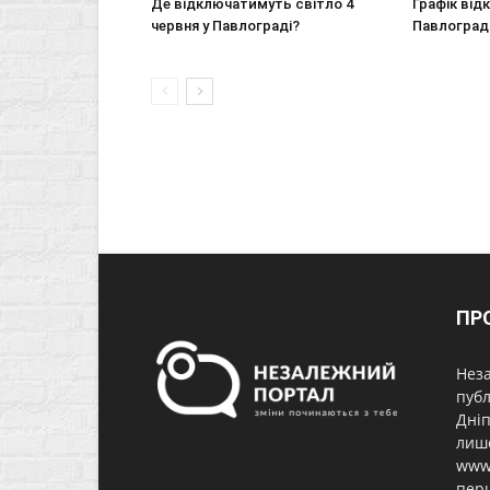
Де відключатимуть світло 4
Графік від
червня у Павлограді?
Павлоград
ПР
Неза
публ
Дніп
лише
www.
перш