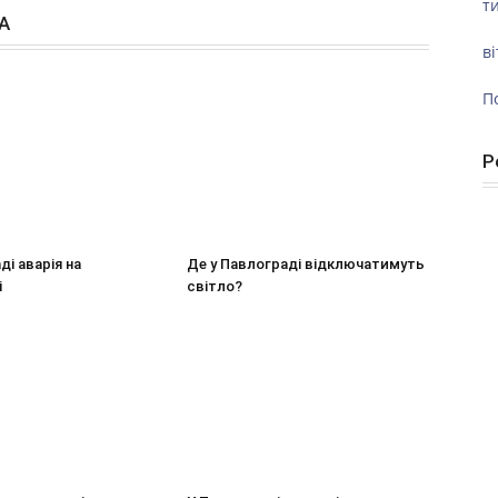
ти
А
ві
П
Р
ді аварія на
Де у Павлограді відключатимуть
і
світло?