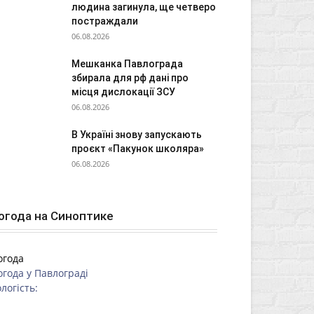
людина загинула, ще четверо
постраждали
06.08.2026
Мешканка Павлограда
збирала для рф дані про
місця дислокації ЗСУ
06.08.2026
В Україні знову запускають
проєкт «Пакунок школяра»
06.08.2026
огода на Синоптике
огода
огода у
Павлограді
логість: