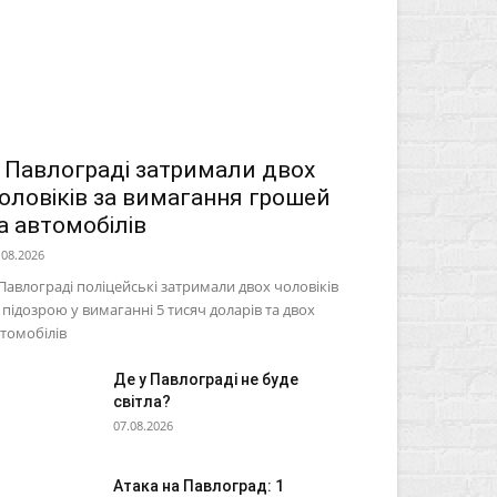
 Павлограді затримали двох
оловіків за вимагання грошей
а автомобілів
.08.2026
Павлограді поліцейські затримали двох чоловіків
 підозрою у вимаганні 5 тисяч доларів та двох
томобілів
Де у Павлограді не буде
світла?
07.08.2026
Атака на Павлоград: 1