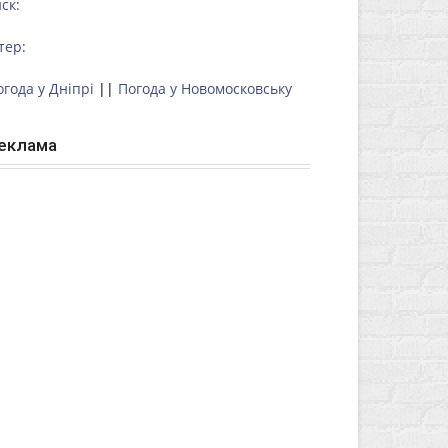
ск:
тер:
огода у Дніпрі
||
Погода у Новомосковську
еклама