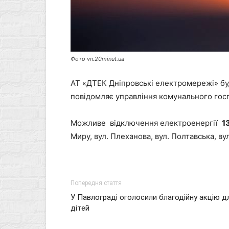
Фото vn.20minut.ua
АТ «ДТЕК Дніпровські електромережі» бу
повідомляє управління комунального госп
Можливе відключення електроенергії
1
Миру, вул. Плеханова, вул. Полтавська, ву
Попередня стаття
У Павлограді оголосили благодійну акцію д
дітей