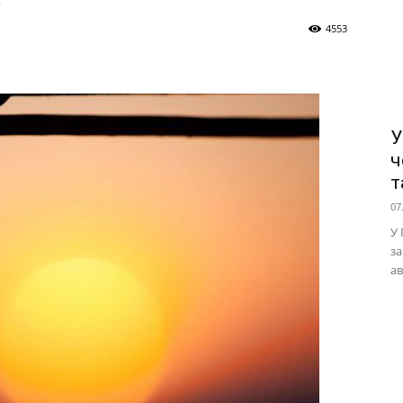
4553
У
ч
т
07
У 
за
ав