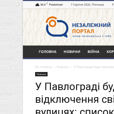
C
34.4
7 Серпня 2026, П’ятниця
Р
Pavlohrad
Незалежний
портал
Павлоград.dp.ua
ГОЛОВНА
НОВИНИ
ВІЙНА
КОР
На головну
Новини
У Павлограді буде планове
Новини
У Павлограді б
відключення св
вулицях: списо