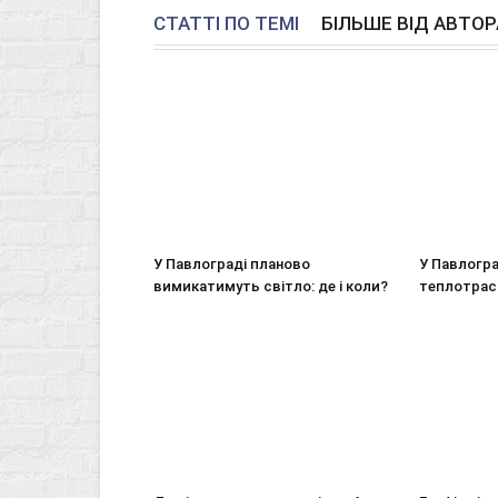
СТАТТІ ПО ТЕМІ
БІЛЬШЕ ВІД АВТОР
У Павлограді планово
У Павлогра
вимикатимуть світло: де і коли?
теплотрас