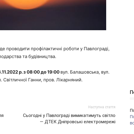
де проводити профілактичні роботи у Павлограді,
одарства та будівництва.
3.11.2022 р. з 08:00 до 19:00
вул. Балашовська, вул.
л. Світличної Ганни, пров. Лікарняний.
П
Наступна стаття
П
ля
Сьогодні у Павлограді вимикатимуть світло
П
— ДТЕК Дніпровські електромережі
во