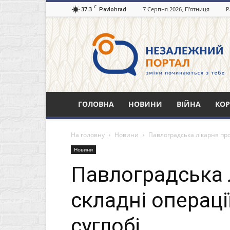
C
37.3
7 Серпня 2026, П’ятниця
Р
Pavlohrad
Незалежний
портал
Павлоград.dp.ua
ГОЛОВНА
НОВИНИ
ВІЙНА
КОР
На головну
Новини
Павлоградська лікарня про
Новини
Павлоградська 
складні операці
суглобі