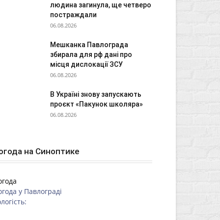
людина загинула, ще четверо
постраждали
06.08.2026
Мешканка Павлограда
збирала для рф дані про
місця дислокації ЗСУ
06.08.2026
В Україні знову запускають
проєкт «Пакунок школяра»
06.08.2026
огода на Синоптике
огода
огода у
Павлограді
логість: