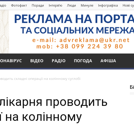
адіо
Фотофакт
Поради
Інтерв’ю
Люди
Минуле
Інфографіка
Нові с
ОНАВІРУС
ВІДЕО
РАДІО
ПОГОДА
АФІША
водить складні операції на колінному суглобі
Б
лікарня проводить
ї на колінному