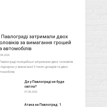
 Павлограді затримали двох
оловіків за вимагання грошей
а автомобілів
.08.2026
Павлограді поліцейські затримали двох чоловіків
 підозрою у вимаганні 5 тисяч доларів та двох
томобілів
Де у Павлограді не буде
світла?
07.08.2026
Атака на Павлоград: 1