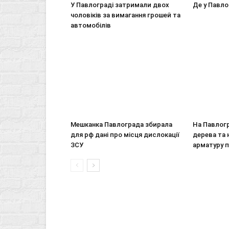
У Павлограді затримали двох
Де у Павло
чоловіків за вимагання грошей та
автомобілів
Мешканка Павлограда збирала
На Павлогр
для рф дані про місця дислокації
дерева та 
ЗСУ
арматуру 