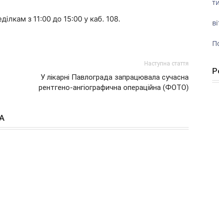
ти
кам з 11:00 до 15:00 у каб. 108.
ві
П
Наступна стаття
Р
У лікарні Павлограда запрацювала сучасна
рентгено-ангіографична операційна (ФОТО)
А