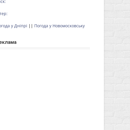
ск:
тер:
огода у Дніпрі
||
Погода у Новомосковську
еклама