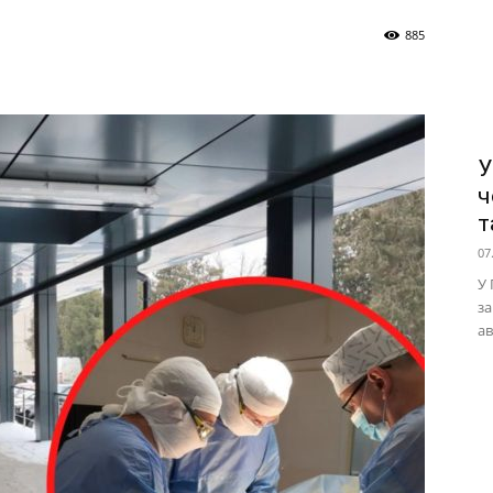
885
У
ч
т
07
У 
за
ав