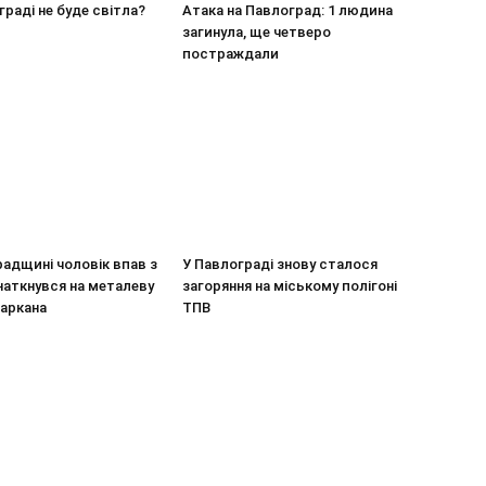
граді не буде світла?
Атака на Павлоград: 1 людина
загинула, ще четверо
постраждали
адщині чоловік впав з
У Павлограді знову сталося
наткнувся на металеву
загоряння на міському полігоні
паркана
ТПВ