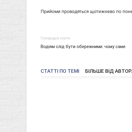
Прийоми проводяться щотижнево по понеділ
Попередня стаття
Водіям слід бути обережними: чому саме
СТАТТІ ПО ТЕМІ
БІЛЬШЕ ВІД АВТОР