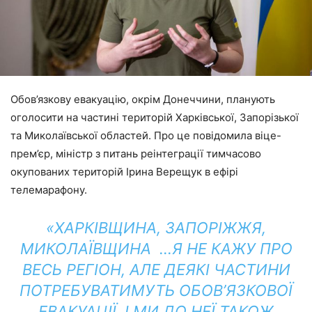
Обов’язкову евакуацію, окрім Донеччини, планують
оголосити на частині територій Харківської, Запорізької
та Миколаївської областей. Про це повідомила віце-
прем’єр, міністр з питань реінтеграції тимчасово
окупованих територій Ірина Верещук в ефірі
телемарафону.
«ХАРКІВЩИНА, ЗАПОРІЖЖЯ,
МИКОЛАЇВЩИНА …Я НЕ КАЖУ ПРО
ВЕСЬ РЕГІОН, АЛЕ ДЕЯКІ ЧАСТИНИ
ПОТРЕБУВАТИМУТЬ ОБОВ’ЯЗКОВОЇ
ЕВАКУАЦІЇ, І МИ ДО НЕЇ ТАКОЖ