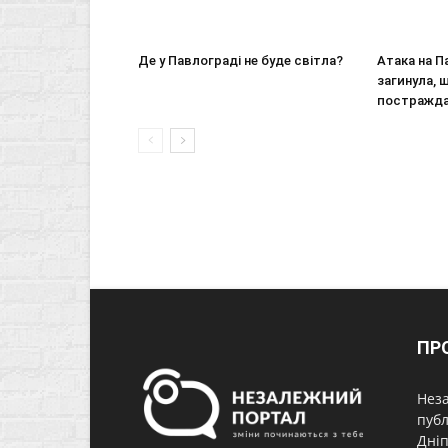
Де у Павлограді не буде світла?
Атака на П
загинула, 
постражд
ПР
Неза
публ
Дніп