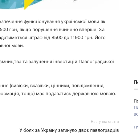
езпечення функціонування української мови як
8500 грн, якщо порушення вчинено вперше. За
датиметься штраф від 8500 до 11900 грн. Його
вної мови.
иємництва та залучення інвестицій Павлоградської
П
ня (вивіски, вказівки, цінники, повідомлення,
інформація, тощо) має подаватись державною мовою.
П
П
во
Наступна стаття
ти
У боях за Україну загинуло двоє павлоградців