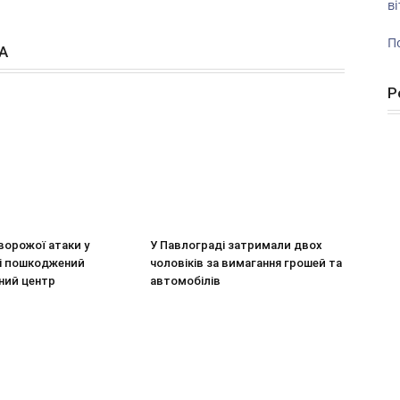
ві
П
А
Р
ворожої атаки у
У Павлограді затримали двох
і пошкоджений
чоловіків за вимагання грошей та
ний центр
автомобілів