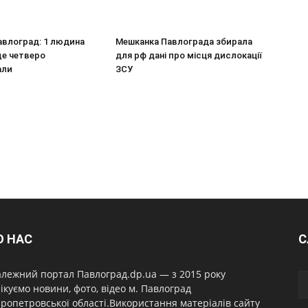
авлоград: 1 людина
Мешканка Павлограда збирала
ще четверо
для рф дані про місця дислокації
али
ЗСУ
О НАС
С
лежний портал Павлоград.dp.ua — з 2015 року
ікуємо новини, фото, відео м. Павлоград
ропетровської області.Використання матеріалів сайту