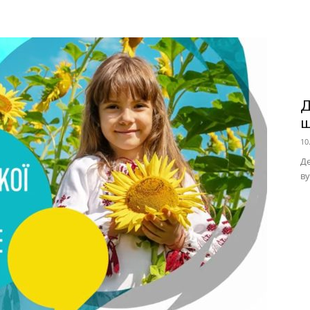
Д
ш
10
Де
в