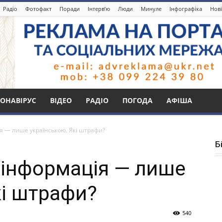
Радіо
Фотофакт
Поради
Інтерв’ю
Люди
Минуле
Інфографіка
Нові
ОНАВІРУС
ВІДЕО
РАДІО
ПОГОДА
АФІША
ія — лише українською. Які штрафи?
Б
а інформація — лише
кі штрафи?
540