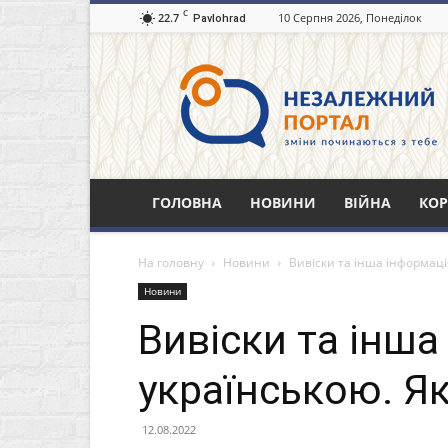
C
22.7
10 Серпня 2026, Понеділок
Pavlohrad
Незалежний
портал
Павлоград.dp.ua
ГОЛОВНА
НОВИНИ
ВІЙНА
КОР
На головну
Новини
Вивіски та інша інформац
Новини
Вивіски та інш
українською. Я
12.08.2022