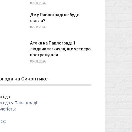
07.08.2026
Де у Павлограді не буде
світла?
07.08.2026
Атака на Павлоград: 1
людина загинула, ще четверо
постраждали
06.08.2026
огода на Синоптике
огода
огода у
Павлограді
логість:
ск: