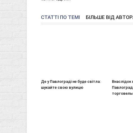
СТАТТІ ПО ТЕМІ
БІЛЬШЕ ВІД АВТОР
Де у Павлограді не буде світла:
Внаслідок 
шукайте свою вулицю
Павлоград
торговель