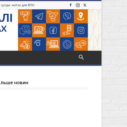
 сусіди: житло для ВПО
ільше новин