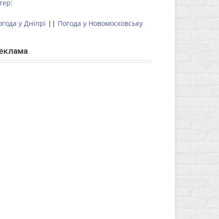
тер:
огода у Дніпрі
||
Погода у Новомосковську
еклама