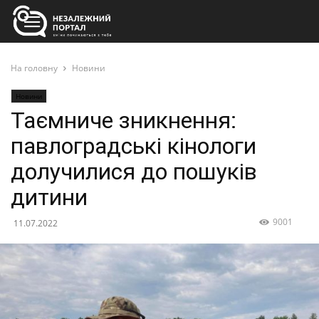
На головну
Новини
Новини
Таємниче зникнення:
павлоградські кінологи
долучилися до пошуків
дитини
9001
11.07.2022