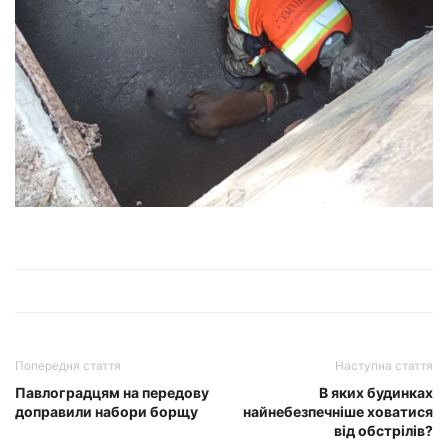
Попередня стаття
Наступна стаття
Павлоградцям на передову
В яких будинках
доправили набори борщу
найнебезпечніше ховатися
від обстрілів?