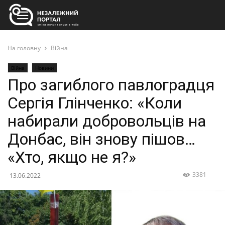
На головну
Війна
Війна
Новини
Про загиблого павлоградця
Сергія Глінченко: «Коли
набирали добровольців на
Донбас, він знову пішов…
«Хто, якщо не я?»
3381
13.06.2022