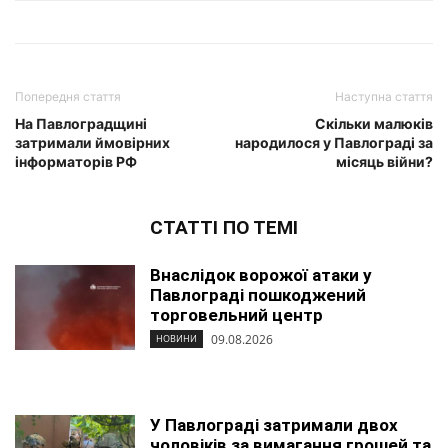
Попередня стаття
Наступна стаття
На Павлоградщині
Скільки малюків
затримали ймовірних
народилося у Павлограді за
інформаторів РФ
місяць війни?
СТАТТІ ПО ТЕМІ
Внаслідок ворожої атаки у
Павлограді пошкоджений
торговельний центр
09.08.2026
НОВИНИ
У Павлограді затримали двох
чоловіків за вимагання грошей та