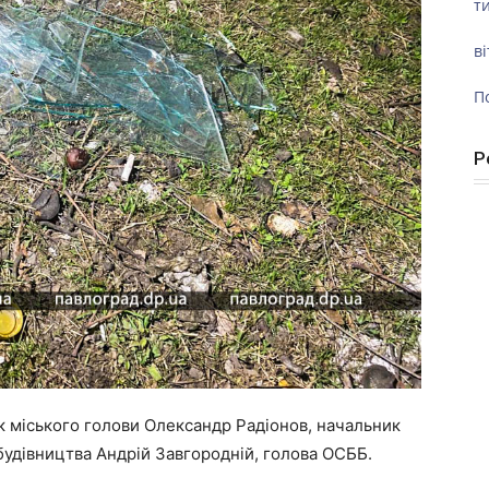
ти
ві
П
Р
к міського голови Олександр Радіонов, начальник
будівництва Андрій Завгородній, голова ОСББ.