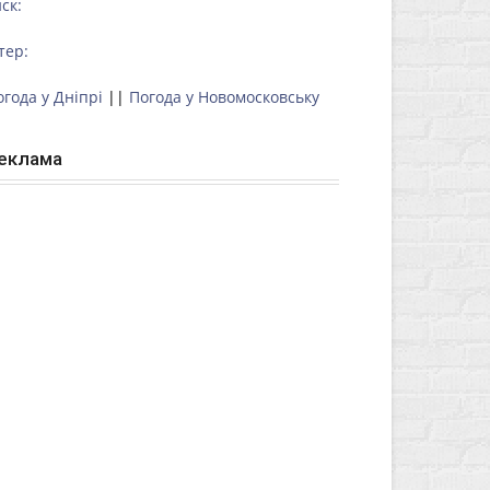
ск:
тер:
огода у Дніпрі
||
Погода у Новомосковську
еклама