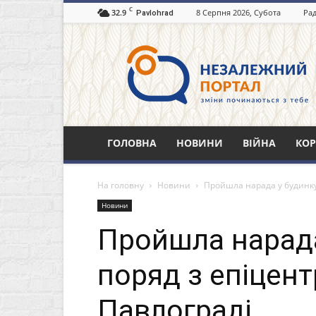
C
32.9
8 Серпня 2026, Субота
Рад
Pavlohrad
Незалежний
портал
Павлоград.dp.ua
ГОЛОВНА
НОВИНИ
ВІЙНА
КОР
На головну
Новини
Пройшла нарада у будинку,
Новини
Пройшла нарада
поряд з епіцент
Павлограді