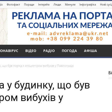
іо
Фотофакт
Поради
Інтерв’ю
Люди
Минуле
Інфографіка
Нові сус
ОНАВІРУС
ВІДЕО
РАДІО
ПОГОДА
АФІША
 що був поряд з епіцентром вибухів у Павлограді
Б
 у будинку, що був
ром вибухів у