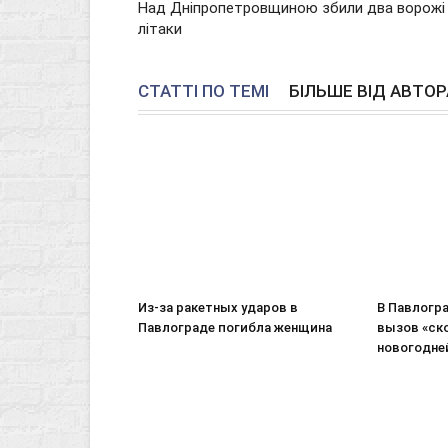
Над Дніпропетровщиною збили два ворожі
літаки
СТАТТІ ПО ТЕМІ
БІЛЬШЕ ВІД АВТОР
Из-за ракетных ударов в
В Павлогр
Павлограде погибла женщина
вызов «ско
новогодне