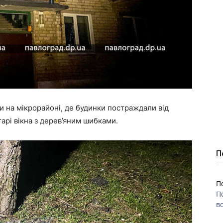
и на мікрорайоні, де будинки постраждали від
старі вікна з дерев’яним шибками.
П
П
П
во