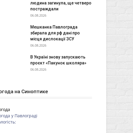
людина загинула, ще четверо
постраждали
06.08.2026
Мешканка Павлограда
збирала для рф дані про
місця дислокації ЗСУ
06.08.2026
В Україні знову запускають
проєкт «Пакунок школяра»
06.08.2026
огода на Синоптике
огода
огода у
Павлограді
логість: