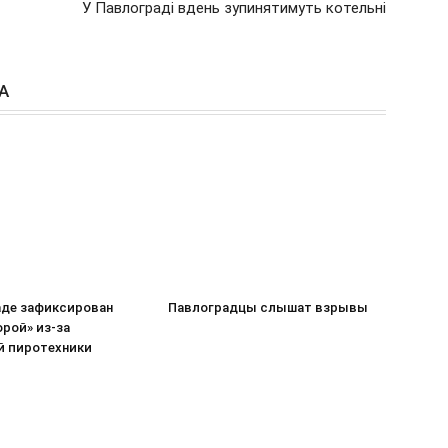
У Павлограді вдень зупинятимуть котельні
А
аде зафиксирован
Павлоградцы слышат взрывы
рой» из-за
й пиротехники