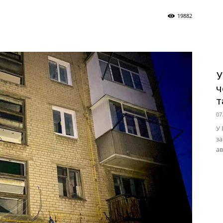
19882
У
ч
т
07
У 
за
ав