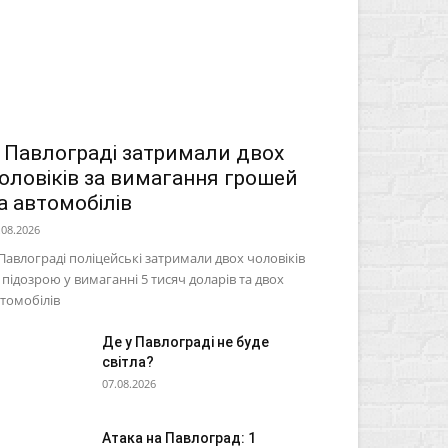
 Павлограді затримали двох
оловіків за вимагання грошей
а автомобілів
.08.2026
Павлограді поліцейські затримали двох чоловіків
 підозрою у вимаганні 5 тисяч доларів та двох
томобілів
Де у Павлограді не буде
світла?
07.08.2026
Атака на Павлоград: 1