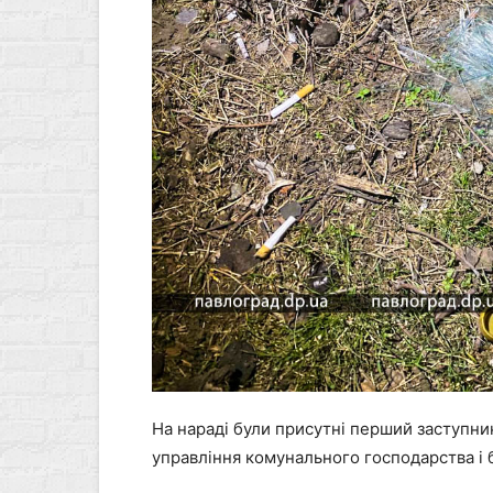
На нараді були присутні перший заступни
управління комунального господарства і 