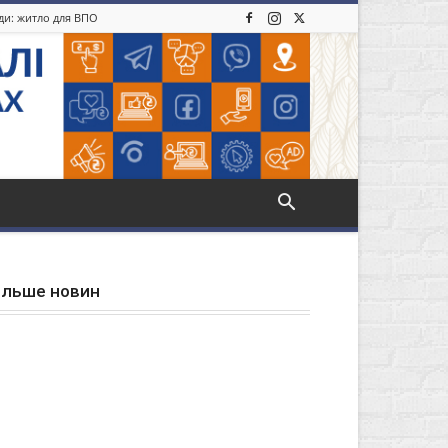
іди: житло для ВПО
ільше новин