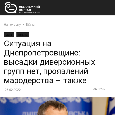
На головну
Війна
Війна
Новини
Ситуация на
Днепропетровщине:
высадки диверсионных
групп нет, проявлений
мародерства – также
1242
26.02.2022