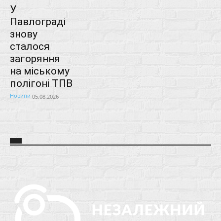
У
Павлограді
знову
сталося
загоряння
на міському
полігоні ТПВ
Новини
05.08.2026