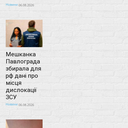
Новини
06.08.2026
Мешканка
Павлограда
збирала для
рф дані про
місця
дислокації
ЗСУ
Новини
06.08.2026