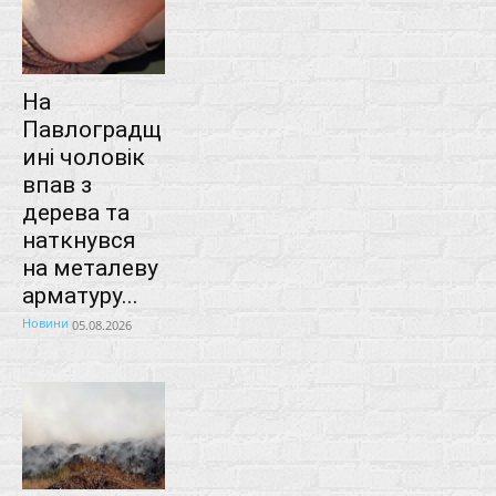
На
Павлоградщ
ині чоловік
впав з
дерева та
наткнувся
на металеву
арматуру...
Новини
05.08.2026