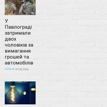
У
Павлограді
затримали
двох
чоловіків за
вимагання
грошей та
автомобілів
Новини
07.08.2026