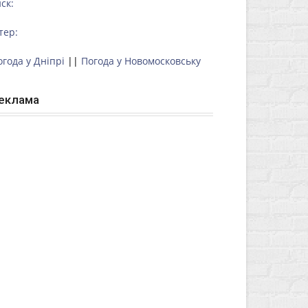
ск:
тер:
огода у Дніпрі
||
Погода у Новомосковську
еклама