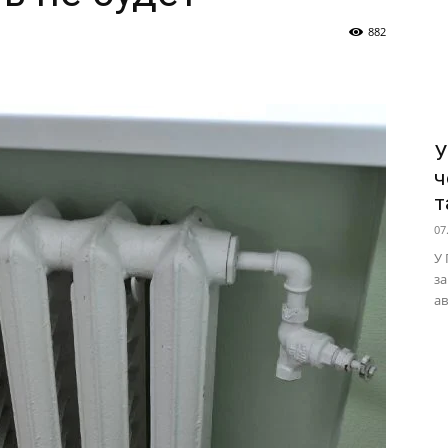
882
У
ч
т
07
У 
за
ав