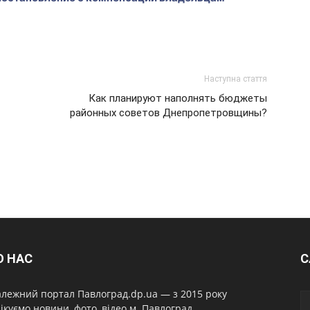
Наступна стаття
Как планируют наполнять бюджеты
районных советов Днепропетровщины?
О НАС
С
лежний портал Павлоград.dp.ua — з 2015 року
ікуємо новини, фото, відео м. Павлоград