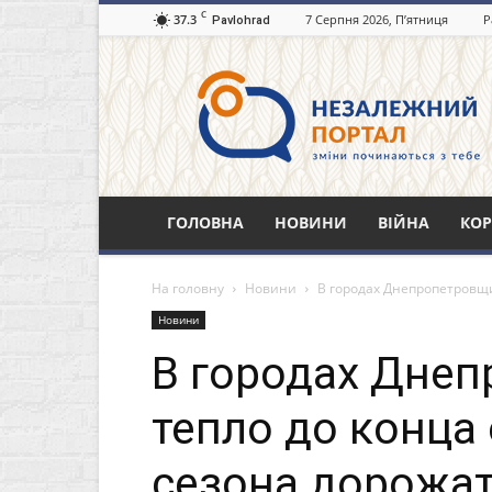
C
37.3
7 Серпня 2026, П’ятниця
Р
Pavlohrad
Незалежний
портал
Павлоград.dp.ua
ГОЛОВНА
НОВИНИ
ВІЙНА
КОР
На головну
Новини
В городах Днепропетровщи
Новини
В городах Дне
тепло до конца
сезона дорожат