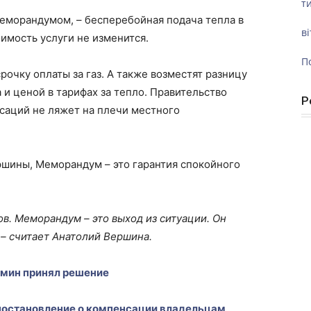
ти
еморандумом, – бесперебойная подача тепла в
ві
имость услуги не изменится.
П
очку оплаты за газ. А также возместят разницу
и ценой в тарифах за тепло. Правительство
Р
саций не ляжет на плечи местного
ршины, Меморандум – это гарантия спокойного
в. Меморандум – это выход из ситуации. Он
 – считает Анатолий Вершина.
абмин принял решение
постановление о компенсации владельцам