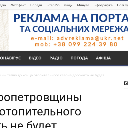
адіо
Фотофакт
Поради
Інтерв’ю
Люди
Минуле
Інфографіка
Нові с
ОНАВІРУС
ВІДЕО
РАДІО
ПОГОДА
АФІША
ны тепло до конца отопительного сезона дорожать не будет
Б
пропетровщины
 отопительного
ь не будет