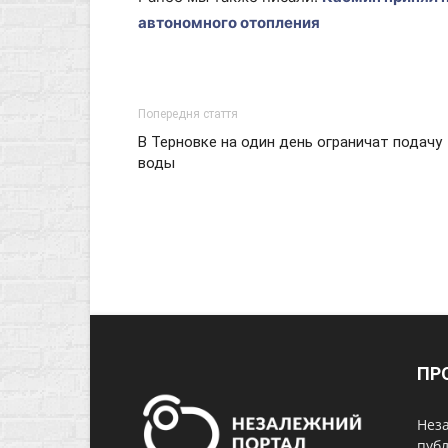
автономного отопления
Попередня стаття
В Терновке на один день ограничат подачу
воды
ПР
Неза
публ