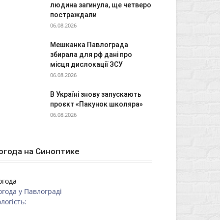
людина загинула, ще четверо
постраждали
06.08.2026
Мешканка Павлограда
збирала для рф дані про
місця дислокації ЗСУ
06.08.2026
В Україні знову запускають
проєкт «Пакунок школяра»
06.08.2026
огода на Синоптике
огода
огода у
Павлограді
логість: