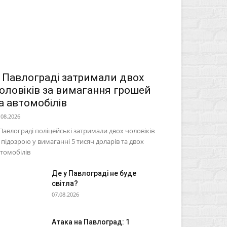
 Павлограді затримали двох
оловіків за вимагання грошей
а автомобілів
.08.2026
Павлограді поліцейські затримали двох чоловіків
 підозрою у вимаганні 5 тисяч доларів та двох
томобілів
Де у Павлограді не буде
світла?
07.08.2026
Атака на Павлоград: 1