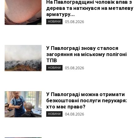
На Павлоградщині чоловік впав з
дерева та наткнувся на металеву
арматуру...
05.08.2026
НОВИНИ
У Павлограді знову сталося
загоряння на міському полігоні
ТПВ
05.08.2026
НОВИНИ
У Павлограді можна отримати
безкоштовні послуги перукаря:
хто має право?
04.08.2026
НОВИНИ