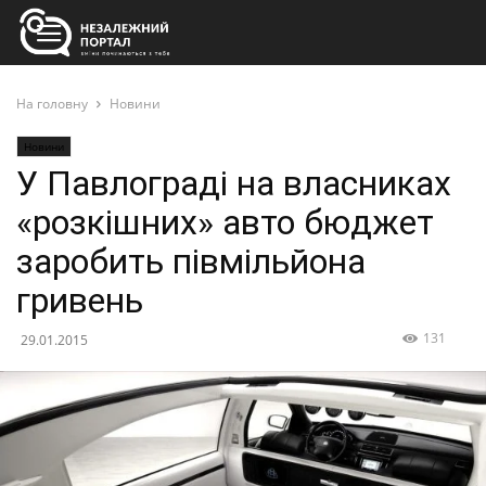
На головну
Новини
Новини
У Павлограді на власниках
«розкішних» авто бюджет
заробить півмільйона
гривень
131
29.01.2015