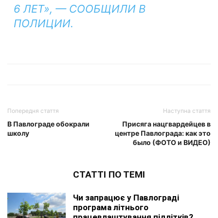
6 ЛЕТ», — СООБЩИЛИ В
ПОЛИЦИИ.
Попередня стаття
Наступна стаття
В Павлограде обокрали
Присяга нацгвардейцев в
школу
центре Павлограда: как это
было (ФОТО и ВИДЕО)
СТАТТІ ПО ТЕМІ
Чи запрацює у Павлограді
програма літнього
працевлаштування підлітків?