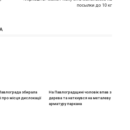
посылки до 10 кг
А
Павлограда збирала
На Павлоградщині чоловік впав з
і про місця дислокації
дерева та наткнувся на металеву
арматуру паркана