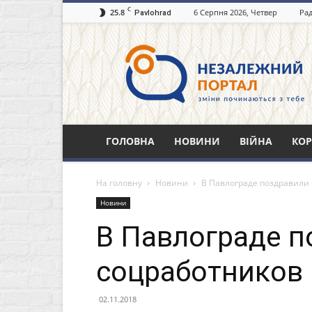
C
25.8
6 Серпня 2026, Четвер
Рад
Pavlohrad
Незалежний
портал
Павлоград.dp.ua
ГОЛОВНА
НОВИНИ
ВІЙНА
КОР
На головну
Новини
В Павлограде поздравили
Новини
В Павлограде п
соцработников
02.11.2018