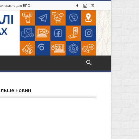
іди: житло для ВПО
ільше новин