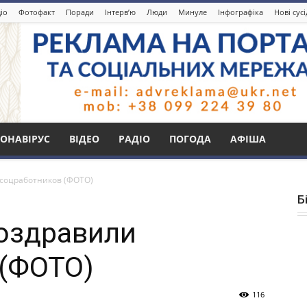
іо
Фотофакт
Поради
Інтерв’ю
Люди
Минуле
Інфографіка
Нові сус
ОНАВІРУС
ВІДЕО
РАДІО
ПОГОДА
АФІША
 соцработников (ФОТО)
Б
оздравили
 (ФОТО)
116