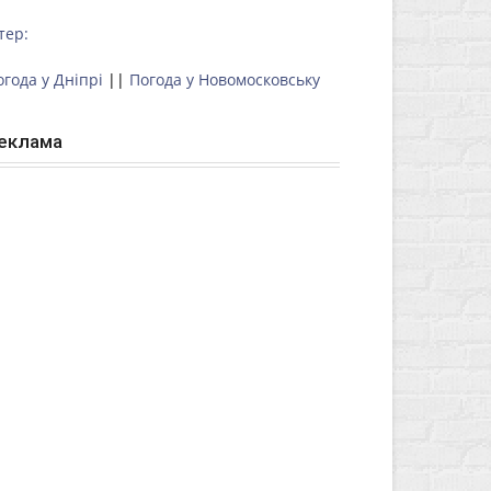
тер:
огода у Дніпрі
||
Погода у Новомосковську
еклама