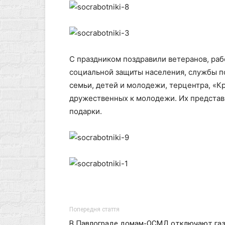
С праздником поздравили ветеранов, раб
социальной защиты населения, службы п
семьи, детей и молодежи, терцентра, «Кр
дружественных к молодежи. Их представ
подарки.
Попередня стаття
В Павлограде домам-ОСМД отключают газ