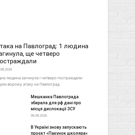
така на Павлоград: 1 людина
агинула, ще четверо
остраждали
.08.2026
на людина загинула і четверо постраждали
рез ворожу атаку на Павлоград
Мешканка Павлограда
збирала для рф дані про
місця дислокації ЗСУ
06.08.2026
В Україні знову запускають
проєкт «Пакунок школяра»