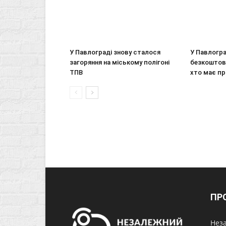
У Павлограді знову сталося
У Павлогр
загоряння на міському полігоні
безкоштовн
ТПВ
хто має п
ПР
Неза