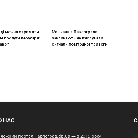
аді можна отримати
Мешканців Павлограда
і послуги перукаря:
закликають не ігнорувати
раво?
сигнали повітряної тривоги
О НАС
С
лежний портал Павлоград.dp.ua — з 2015 року