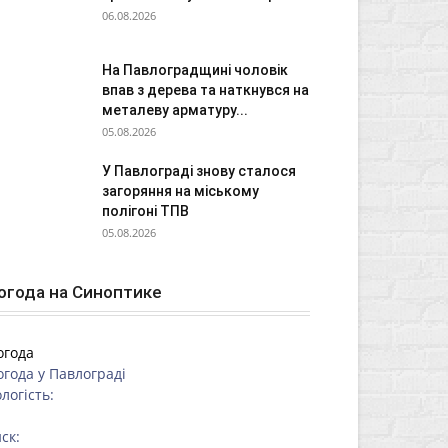
06.08.2026
На Павлоградщині чоловік
впав з дерева та наткнувся на
металеву арматуру...
05.08.2026
У Павлограді знову сталося
загоряння на міському
полігоні ТПВ
05.08.2026
огода на Синоптике
огода
огода у
Павлограді
логість:
ск: