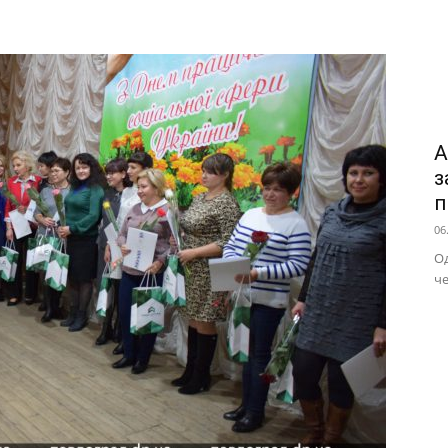
А
з
п
06
Од
че