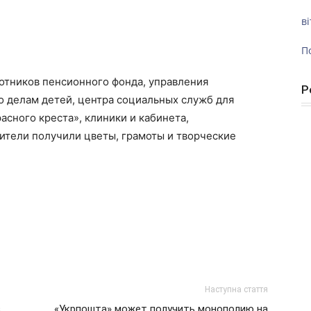
ві
П
отников пенсионного фонда, управления
Р
о делам детей, центра социальных служб для
асного креста», клиники и кабинета,
ители получили цветы, грамоты и творческие
Наступна стаття
,
«Укрпошта» может получить монополию на