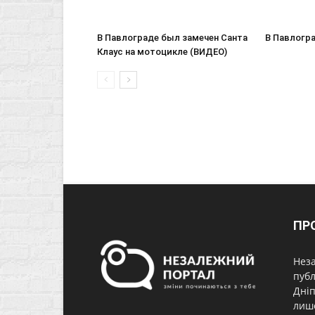
В Павлограде был замечен Санта
В Павлогр
Клаус на мотоцикле (ВИДЕО)
ПР
Неза
публ
Дніп
лише