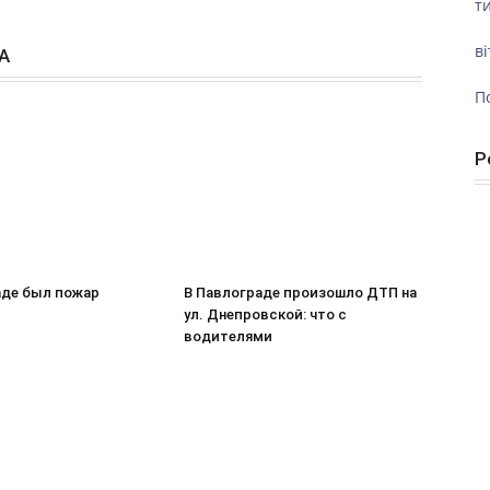
ти
ві
А
П
Р
аде был пожар
В Павлограде произошло ДТП на
ул. Днепровской: что с
водителями