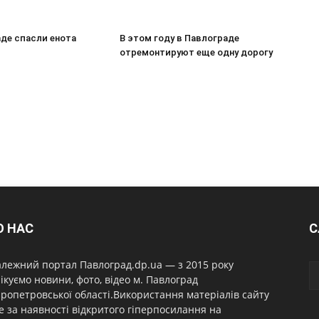
аде спасли енота
В этом году в Павлограде
отремонтируют еще одну дорогу
О НАС
С
лежний портал Павлоград.dp.ua — з 2015 року
ікуємо новини, фото, відео м. Павлоград
ропетровської області.Використання матеріалів сайту
 за наявності відкритого гіперпосилання на