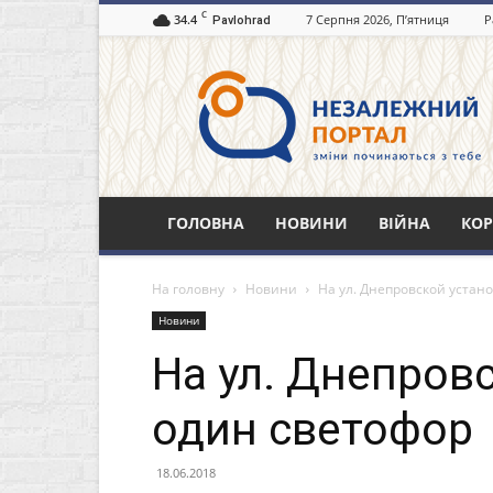
C
34.4
7 Серпня 2026, П’ятниця
Р
Pavlohrad
Незалежний
портал
Павлоград.dp.ua
ГОЛОВНА
НОВИНИ
ВІЙНА
КОР
На головну
Новини
На ул. Днепровской устан
Новини
На ул. Днепров
один светофор
18.06.2018