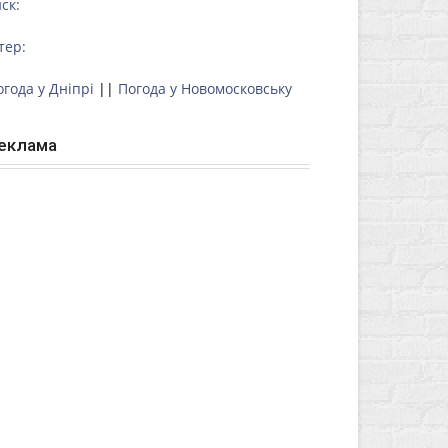
ск:
тер:
огода у Дніпрі
||
Погода у Новомосковську
еклама