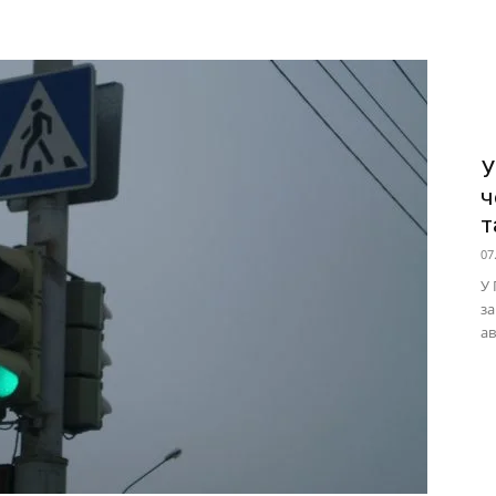
У
ч
т
07
У 
за
ав