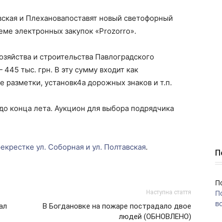
вская и Плехановапоставят новый светофорный
еме электронных закупок «Prozorro».
озяйства и строительства Павлоградского
445 тыс. грн. В эту сумму входит как
е разметки, установк4а дорожных знаков и т.п.
до конца лета. Аукцион для выбора подрядчика
рекрестке ул. Соборная и ул. Полтавская
.
П
П
П
Наступна стаття
во
ал
В Богдановке на пожаре пострадало двое
людей (ОБНОВЛЕНО)