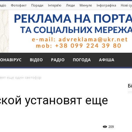
адіо
Фотофакт
Поради
Інтерв’ю
Люди
Минуле
Інфографіка
Нові с
ОНАВІРУС
ВІДЕО
РАДІО
ПОГОДА
АФІША
овят еще один светофор
Б
ской установят еще
209