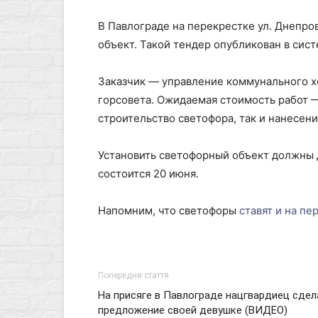
В Павлограде на перекрестке ул. Днепро
объект. Такой тендер опубликован в сист
Заказчик — управление коммунального х
горсовета. Ожидаемая стоимость работ — 
строительство светофора, так и нанесени
Установить светофорный объект должны 
состоится 20 июня.
Напомним, что светофоры
ставят и на пе
Попередня стаття
На присяге в Павлограде нацгвардиец сдел
предложение своей девушке (ВИДЕО)