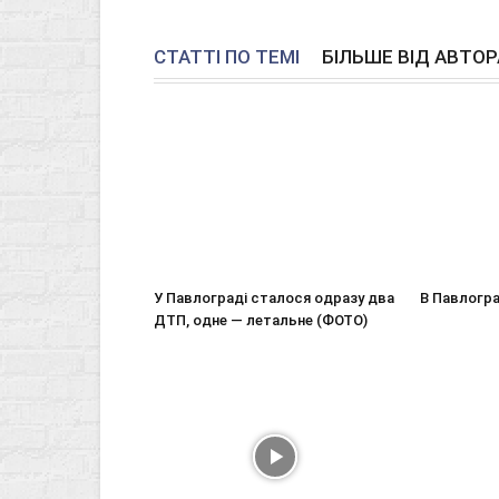
СТАТТІ ПО ТЕМІ
БІЛЬШЕ ВІД АВТОР
У Павлограді сталося одразу два
В Павлогр
ДТП, одне — летальне (ФОТО)