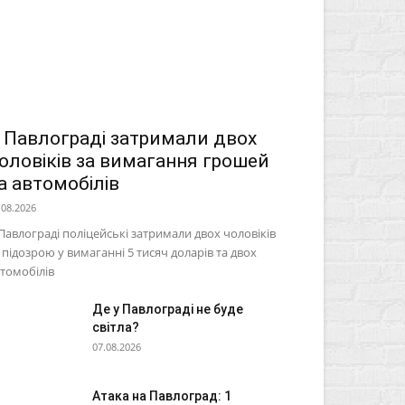
 Павлограді затримали двох
оловіків за вимагання грошей
а автомобілів
.08.2026
Павлограді поліцейські затримали двох чоловіків
 підозрою у вимаганні 5 тисяч доларів та двох
томобілів
Де у Павлограді не буде
світла?
07.08.2026
Атака на Павлоград: 1