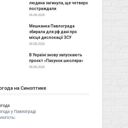
людина загинула, ще четверо
постраждали
06.08.2026
Мешканка Павлограда
збирала для рф дані про
місця дислокації ЗСУ
06.08.2026
В Україні знову запускають
проєкт «Пакунок школяра»
06.08.2026
огода на Синоптике
огода
огода у
Павлограді
логість: