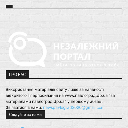
ПРО НАС
Використання матеріалів сайту лише за наявності
відкритого гіперпосилання на www.павлоград.dp.ua "за
матеріалами павлоград.dp.ua" у першому абзаці.
Зв'язатися з нами:
newspavlograd2020@gmail.com
Слідуйте за нами