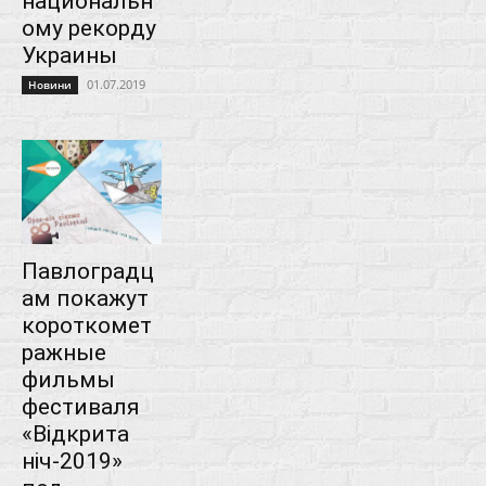
национальн
ому рекорду
Украины
01.07.2019
Новини
Павлоградц
ам покажут
короткомет
ражные
фильмы
фестиваля
«Відкрита
ніч-2019»