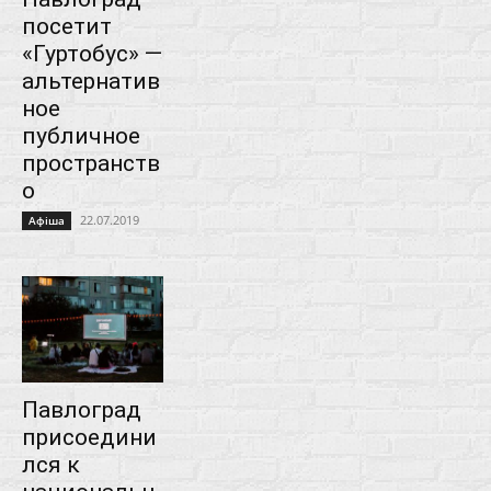
посетит
«Гуртобус» —
альтернатив
ное
публичное
пространств
о
22.07.2019
Афіша
Павлоград
присоедини
лся к