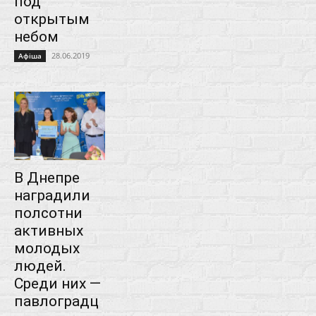
под
открытым
небом
28.06.2019
Афіша
В Днепре
наградили
полсотни
активных
молодых
людей.
Среди них —
павлоградц