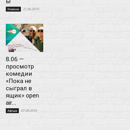
ы
21.06.2019
Новини
8.06 —
просмотр
комедии
«Пока не
сыграл в
ящик» open
air...
07.06.2019
Афіша