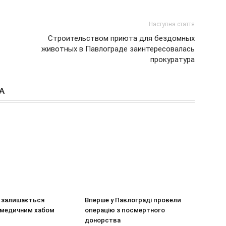
Наступна стаття
Строительством приюта для бездомных
животных в Павлограде заинтересовалась
прокуратура
А
 залишається
Вперше у Павлограді провели
медичним хабом
операцію з посмертного
донорства