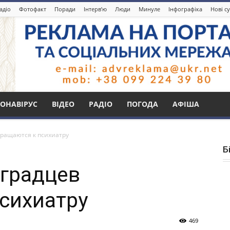
адіо
Фотофакт
Поради
Інтерв’ю
Люди
Минуле
Інфографіка
Нові с
ОНАВІРУС
ВІДЕО
РАДІО
ПОГОДА
АФІША
бращаются к психиатру
Б
оградцев
сихиатру
469