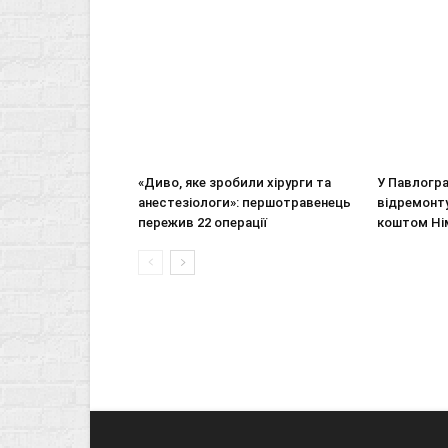
«Диво, яке зробили хірурги та
У Павлогр
анестезіологи»: першотравенець
відремонт
пережив 22 операції
коштом Ні