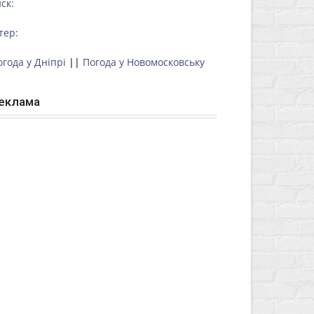
ск:
тер:
огода у Дніпрі
||
Погода у Новомосковську
еклама