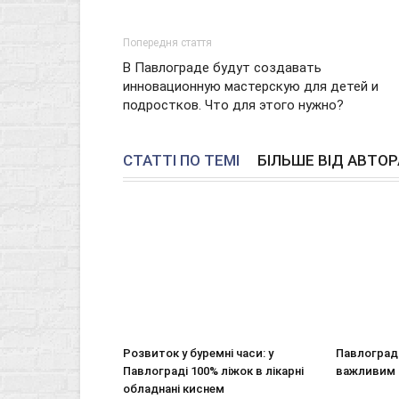
Попередня стаття
В Павлограде будут создавать
инновационную мастерскую для детей и
подростков. Что для этого нужно?
СТАТТІ ПО ТЕМІ
БІЛЬШЕ ВІД АВТОР
Розвиток у буремні часи: у
Павлоград
Павлограді 100% ліжок в лікарні
важливим 
обладнані киснем