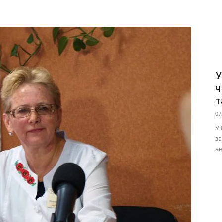
У
ч
т
07
У 
за
ав