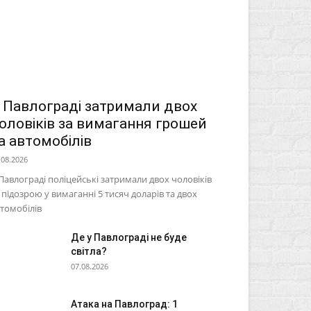
 Павлограді затримали двох
оловіків за вимагання грошей
а автомобілів
.08.2026
Павлограді поліцейські затримали двох чоловіків
 підозрою у вимаганні 5 тисяч доларів та двох
томобілів
Де у Павлограді не буде
світла?
07.08.2026
Атака на Павлоград: 1