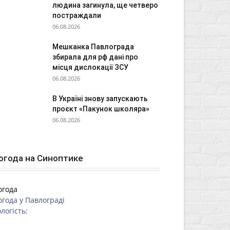
людина загинула, ще четверо
постраждали
06.08.2026
Мешканка Павлограда
збирала для рф дані про
місця дислокації ЗСУ
06.08.2026
В Україні знову запускають
проєкт «Пакунок школяра»
06.08.2026
огода на Синоптике
огода
огода у
Павлограді
логість: