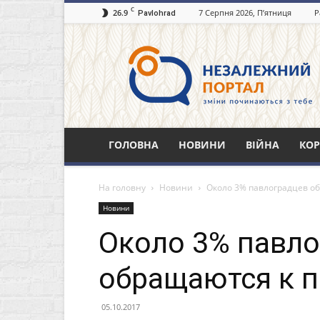
C
26.9
7 Серпня 2026, П’ятниця
Р
Pavlohrad
Незалежний
портал
Павлоград.dp.ua
ГОЛОВНА
НОВИНИ
ВІЙНА
КОР
На головну
Новини
Около 3% павлоградцев о
Новини
Около 3% павл
обращаются к п
05.10.2017