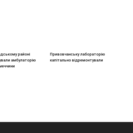
адському районі
Привовчанську лабораторію
ували амбулаторію
капітально відремонтували
меччини