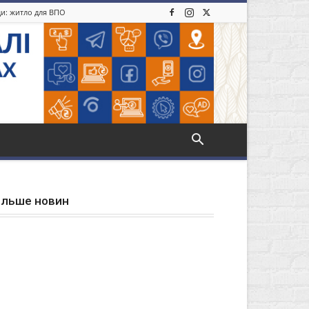
ди: житло для ВПО
ільше новин