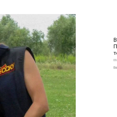
В
П
т
09
Вв