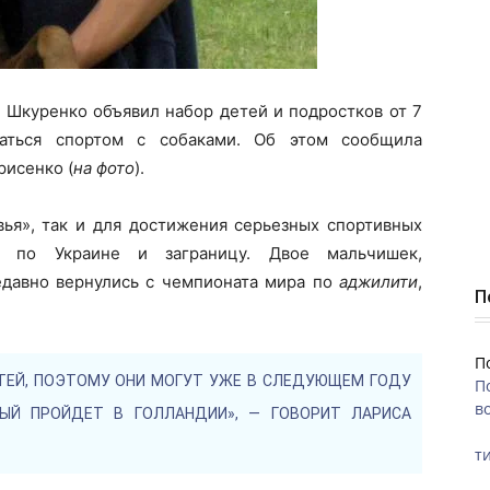
 Шкуренко объявил набор детей и подростков от 7
маться спортом с собаками. Об этом сообщила
рисенко (
на фото
).
вья», так и для достижения серьезных спортивных
ты по Украине и заграницу. Двое мальчишек,
едавно вернулись с чемпионата мира по
аджилити
,
П
П
ТЕЙ, ПОЭТОМУ ОНИ МОГУТ УЖЕ В СЛЕДУЮЩЕМ ГОДУ
П
во
ЫЙ ПРОЙДЕТ В ГОЛЛАНДИИ», — ГОВОРИТ ЛАРИСА
ти