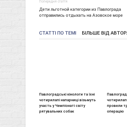
Попередня стаття
Дети льготной категории из Павлограда
отправились отдыхать на Азовское море
СТАТТІ ПО ТЕМІ
БІЛЬШЕ ВІД АВТОР
Павлоградські кінологи та їхні
Павлоградс
чотирилапі напарниці візьмуть
чотирилап
участь у Чемпіонаті світу
провели т
рятувальних собак
операцію