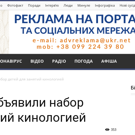
іо
Фотофакт
Поради
Інтерв’ю
Люди
Минуле
Інфографіка
Нові сусі
ОНАВІРУС
ВІДЕО
РАДІО
ПОГОДА
АФІША
бор детей для занятий кинологией
Б
бъявили набор
тий кинологией
353