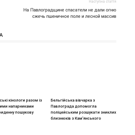
Наступна стаття
На Павлоградщине спасатели не дали огню
сжечь пшеничное поле и лесной массив
А
ькі кінологи разом із
Бельгійська вівчарка з
ими напарниками
Павлограда допомогла
риденну пошукову
поліцейським розшукати зниклих
близнюків з Кам’янського