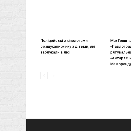
Поліцейські з кінологами
Між Геншта
розшукали жінку з дітьми, які
«Павлогра
заблукали в лісі
рятувальни
«Антарєс.»
Меморанду