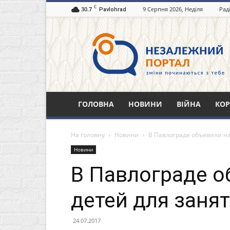
C
30.7
9 Серпня 2026, Неділя
Рад
Pavlohrad
Незалежний
портал
Павлоград.dp.ua
ГОЛОВНА
НОВИНИ
ВІЙНА
КОР
На головну
Новини
В Павлограде объявили на
Новини
В Павлограде о
детей для заня
24.07.2017