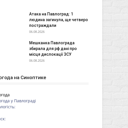
Атака на Павлоград: 1
людина загинула, ще четверо
постраждали
06.08.2026
Мешканка Павлограда
збирала для рф дані про
місця дислокації ЗСУ
06.08.2026
огода на Синоптике
огода
огода у
Павлограді
логість:
ск: