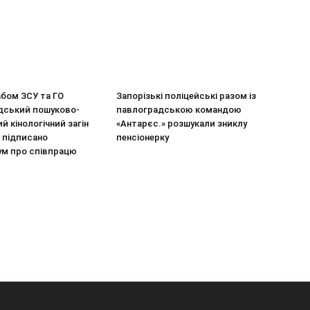
бом ЗСУ та ГО
Запорізькі поліцейські разом із
дський пошуково-
павлоградською командою
й кінологічний загін
«Антарєс.» розшукали зниклу
 підписано
пенсіонерку
м про співпрацю