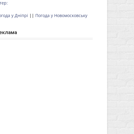
тер:
огода у Дніпрі
||
Погода у Новомосковську
еклама