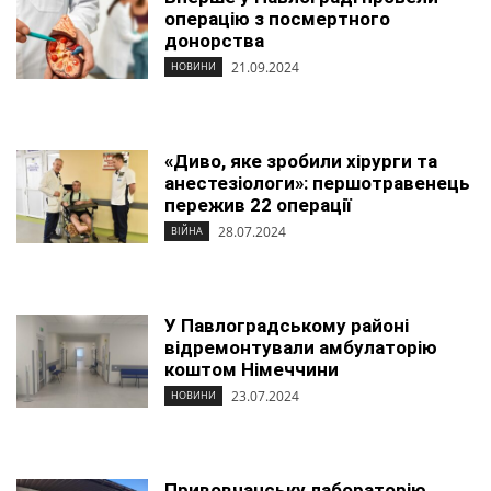
операцію з посмертного
донорства
21.09.2024
НОВИНИ
«Диво, яке зробили хірурги та
анестезіологи»: першотравенець
пережив 22 операції
28.07.2024
ВІЙНА
У Павлоградському районі
відремонтували амбулаторію
коштом Німеччини
23.07.2024
НОВИНИ
Привовчанську лабораторію