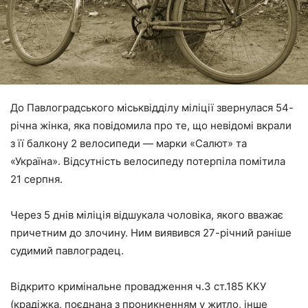
До Павлоградського міськвідділу міліції звернулася 54-
річна жінка, яка повідомила про те, що невідомі вкрали
з її балкону 2 велосипеди — марки «Салют» та
«Україна». Відсутність велосипеду потерпіла помітила
21 серпня.
Через 5 днів міліція відшукала чоловіка, якого вважає
причетним до злочину. Ним виявився 27-річний раніше
судимий павлоградец.
Відкрито кримінальне провадження ч.3 ст.185 ККУ
(крадіжка, поєднана з проникненням у житло, інше