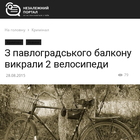
На головну
Кримінал
Кримінал
Новини
З павлоградського балкону
викрали 2 велосипеди
79
28.08.2015