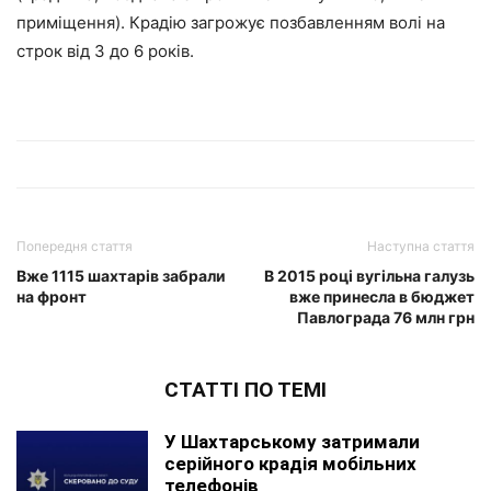
приміщення). Крадію загрожує позбавленням волі на
строк від 3 до 6 років.
Попередня стаття
Наступна стаття
Вже 1115 шахтарів забрали
В 2015 році вугільна галузь
на фронт
вже принесла в бюджет
Павлограда 76 млн грн
СТАТТІ ПО ТЕМІ
У Шахтарському затримали
серійного крадія мобільних
телефонів