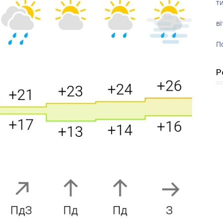
ти
ві
П
Р