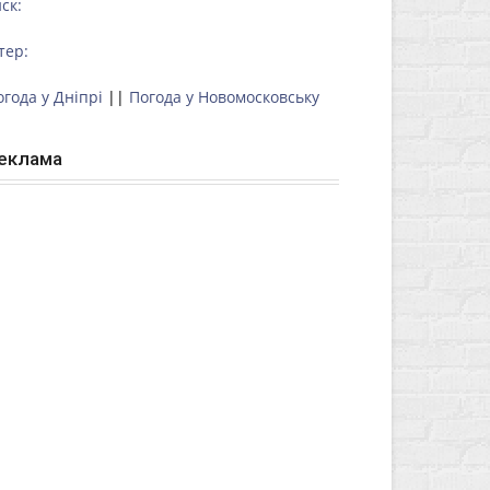
ск:
тер:
огода у Дніпрі
||
Погода у Новомосковську
еклама