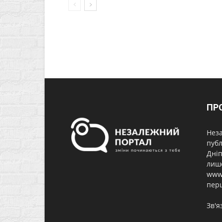
ПР
Неза
публ
Дніп
лише
www.
перш
Зв'я