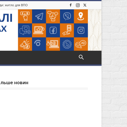
іди: житло для ВПО
ільше новин