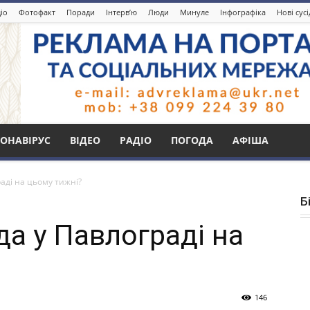
іо
Фотофакт
Поради
Інтерв’ю
Люди
Минуле
Інфографіка
Нові сус
ОНАВІРУС
ВІДЕО
РАДІО
ПОГОДА
АФІША
аді на цьому тижні?
Б
да у Павлограді на
146