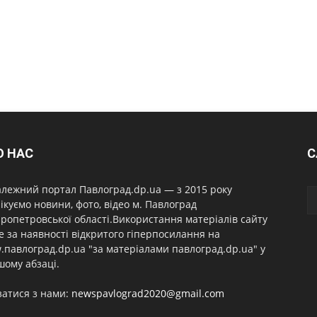
О НАС
С
лежний портал Павлоград.dp.ua — з 2015 року
ікуємо новини, фото, відео м. Павлоград
ропетровської області.Використання матеріалів сайту
 за наявності відкритого гіперпосилання на
павлоград.dp.ua "за матеріалами павлоград.dp.ua" у
ому абзаці.
затися з нами:
newspavlograd2020@gmail.com