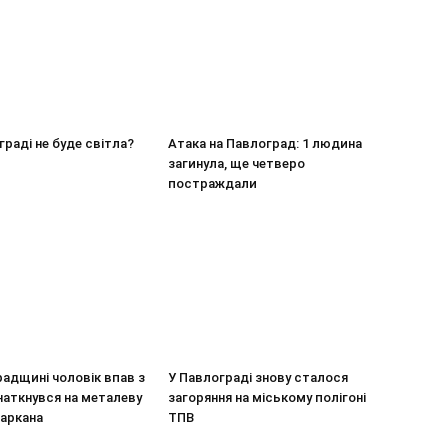
граді не буде світла?
Атака на Павлоград: 1 людина
загинула, ще четверо
постраждали
адщині чоловік впав з
У Павлограді знову сталося
наткнувся на металеву
загоряння на міському полігоні
паркана
ТПВ