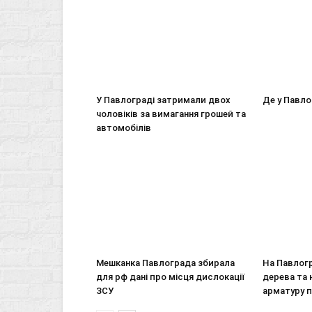
У Павлограді затримали двох
Де у Павло
чоловіків за вимагання грошей та
автомобілів
Мешканка Павлограда збирала
На Павлогр
для рф дані про місця дислокації
дерева та 
ЗСУ
арматуру 