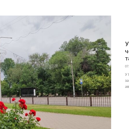
У
ч
т
07
У 
за
ав