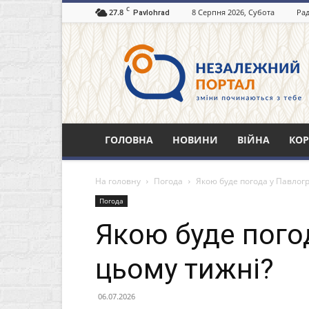
C
27.8
8 Серпня 2026, Субота
Рад
Pavlohrad
Незалежний
портал
Павлоград.dp.ua
ГОЛОВНА
НОВИНИ
ВІЙНА
КОР
На головну
Погода
Якою буде погода у Павлогр
Погода
Якою буде пого
цьому тижні?
06.07.2026