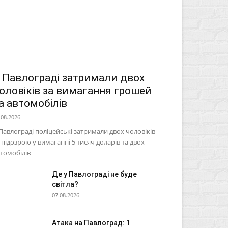
 Павлограді затримали двох
оловіків за вимагання грошей
а автомобілів
.08.2026
Павлограді поліцейські затримали двох чоловіків
 підозрою у вимаганні 5 тисяч доларів та двох
томобілів
Де у Павлограді не буде
світла?
07.08.2026
Атака на Павлоград: 1