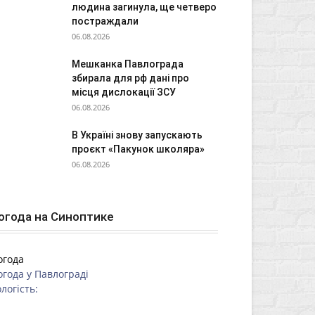
людина загинула, ще четверо
постраждали
06.08.2026
Мешканка Павлограда
збирала для рф дані про
місця дислокації ЗСУ
06.08.2026
В Україні знову запускають
проєкт «Пакунок школяра»
06.08.2026
огода на Синоптике
огода
огода у
Павлограді
логість: