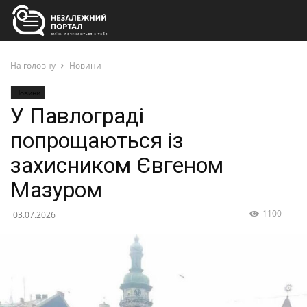
На головну
Новини
Новини
У Павлограді
попрощаються із
захисником Євгеном
Мазуром
1100
03.07.2026