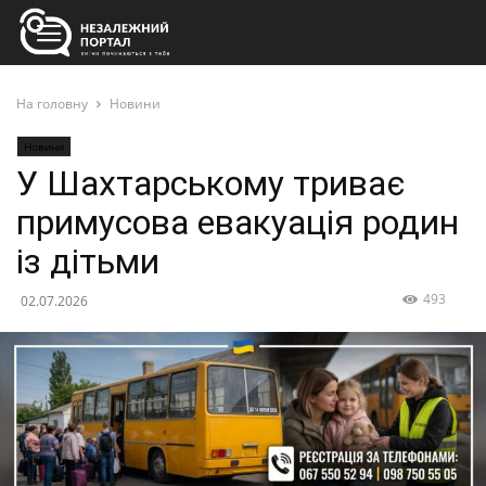
На головну
Новини
Новини
У Шахтарському триває
примусова евакуація родин
із дітьми
493
02.07.2026