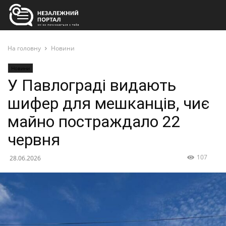
На головну
Новини
Новини
У Павлограді видають
шифер для мешканців, чиє
майно постраждало 22
червня
107
28.06.2026