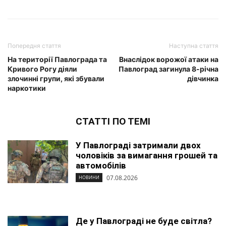
Попередня стаття
Наступна стаття
На території Павлограда та
Внаслідок ворожої атаки на
Кривого Рогу діяли
Павлоград загинула 8-річна
злочинні групи, які збували
дівчинка
наркотики
СТАТТІ ПО ТЕМІ
У Павлограді затримали двох
чоловіків за вимагання грошей та
автомобілів
07.08.2026
НОВИНИ
Де у Павлограді не буде світла?