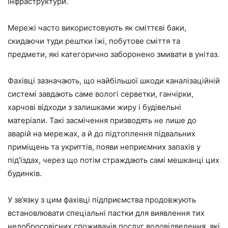
інфраструктури.
Мережі часто використовують як сміттєві баки,
скидаючи туди рештки їжі, побутове сміття та
предмети, які категорично заборонено змивати в унітаз.
Фахівці зазначають, що найбільшої шкоди каналізаційній
системі завдають саме вологі серветки, ганчірки,
харчові відходи з залишками жиру і будівельні
матеріали. Такі засмічення призводять не лише до
аварій на мережах, а й до підтоплення підвальних
приміщень та укриттів, появи неприємних запахів у
під’їздах, через що потім страждають самі мешканці цих
будинків.
У зв’язку з цим фахівці підприємства продовжують
встановлювати спеціальні пастки для виявлення тих
недобросовісних споживачів послуг водовідведення, які