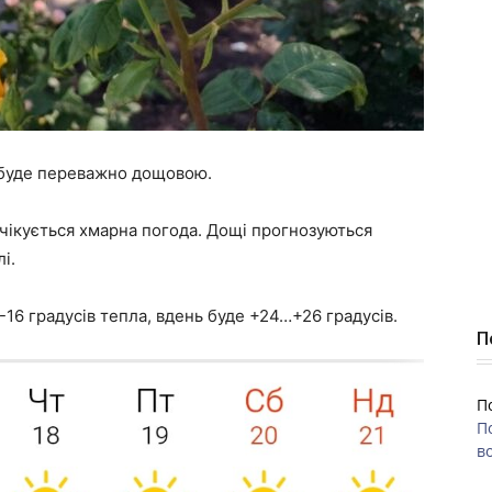
 буде переважно дощовою.
 очікується хмарна погода. Дощі прогнозуються
і.
16 градусів тепла, вдень буде +24…+26 градусів.
П
П
П
во