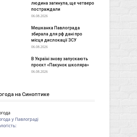
людина загинула, ще четверо
постраждали
06.08.2026
Мешканка Павлограда
збирала для рф дані про
місця дислокації ЗСУ
06.08.2026
В Україні знову запускають
проєкт «Пакунок школяра»
06.08.2026
огода на Синоптике
огода
огода у
Павлограді
логість: