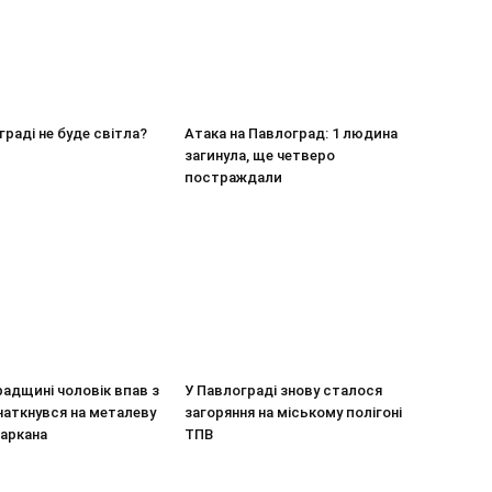
граді не буде світла?
Атака на Павлоград: 1 людина
загинула, ще четверо
постраждали
адщині чоловік впав з
У Павлограді знову сталося
наткнувся на металеву
загоряння на міському полігоні
паркана
ТПВ