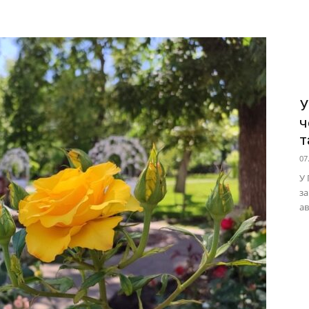
У
ч
т
07
У 
за
ав