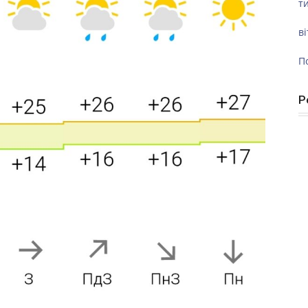
ти
ві
П
Р