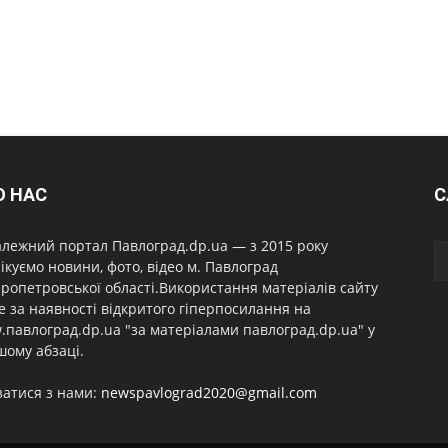
О НАС
С
лежний портал Павлоград.dp.ua — з 2015 року
ікуємо новини, фото, відео м. Павлоград
ропетровської області.Використання матеріалів сайту
 за наявності відкритого гіперпосилання на
павлоград.dp.ua "за матеріалами павлоград.dp.ua" у
ому абзаці.
затися з нами:
newspavlograd2020@gmail.com