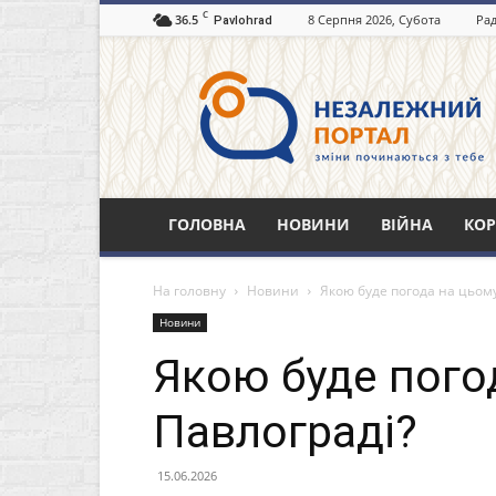
C
36.5
8 Серпня 2026, Субота
Рад
Pavlohrad
Незалежний
портал
Павлоград.dp.ua
ГОЛОВНА
НОВИНИ
ВІЙНА
КОР
На головну
Новини
Якою буде погода на цьому
Новини
Якою буде погод
Павлограді?
15.06.2026