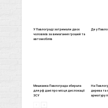
У Павлограді затримали двох
Де у Павло
чоловіків за вимагання грошей та
автомобілів
Мешканка Павлограда збирала
На Павлогр
для рф дані про місця дислокації
дерева та 
ЗСУ
арматуру 