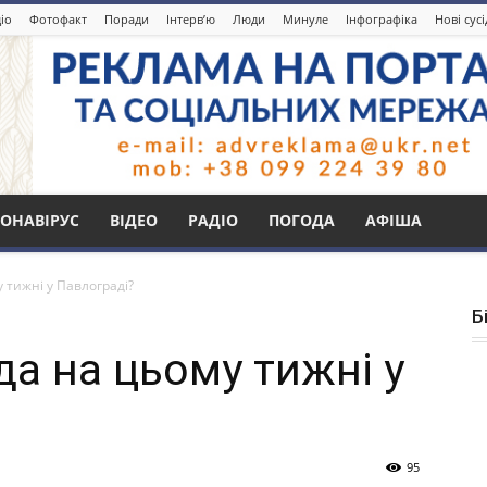
іо
Фотофакт
Поради
Інтерв’ю
Люди
Минуле
Інфографіка
Нові сус
ОНАВІРУС
ВІДЕО
РАДІО
ПОГОДА
АФІША
 тижні у Павлограді?
Б
а на цьому тижні у
95