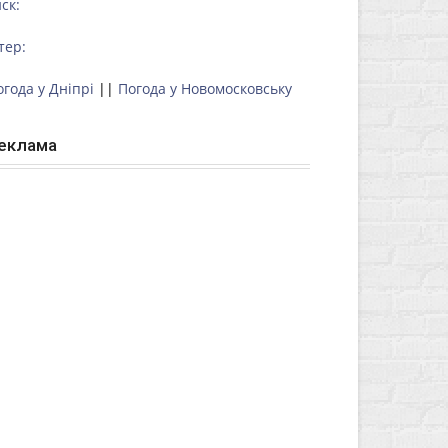
ск:
тер:
огода у Дніпрі
||
Погода у Новомосковську
еклама