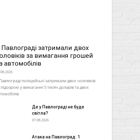
 Павлограді затримали двох
оловіків за вимагання грошей
а автомобілів
.08.2026
Павлограді поліцейські затримали двох чоловіків
 підозрою у вимаганні 5 тисяч доларів та двох
томобілів
Де у Павлограді не буде
світла?
07.08.2026
Атака на Павлоград: 1