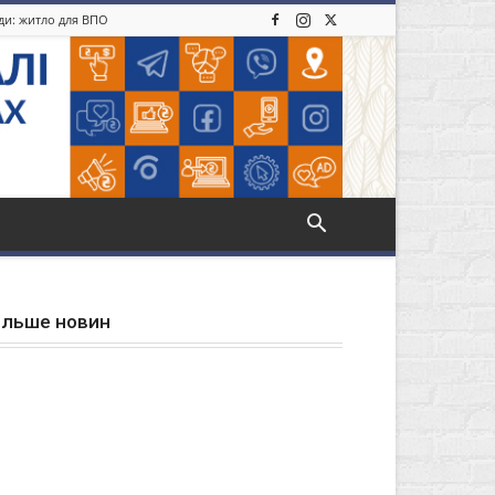
іди: житло для ВПО
ільше новин