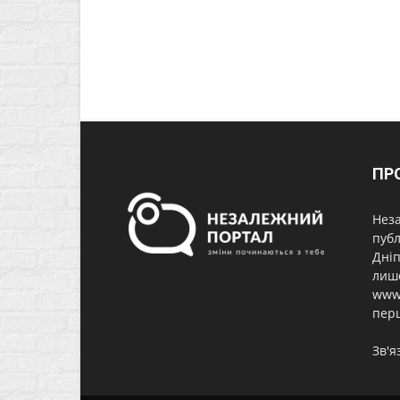
ПР
Неза
публ
Дніп
лише
www.
перш
Зв'я