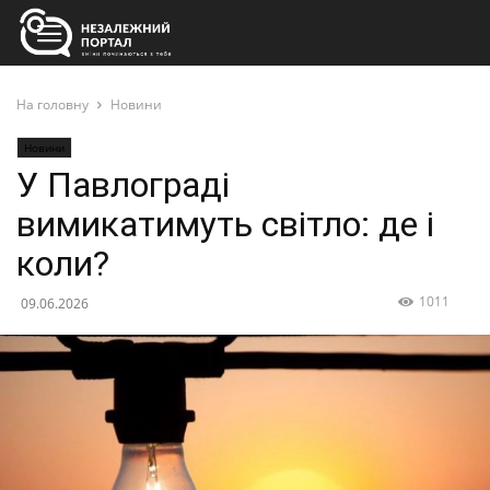
На головну
Новини
Новини
У Павлограді
вимикатимуть світло: де і
коли?
1011
09.06.2026