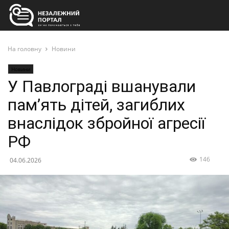
На головну
Новини
Новини
У Павлограді вшанували
пам’ять дітей, загиблих
внаслідок збройної агресії
РФ
146
04.06.2026