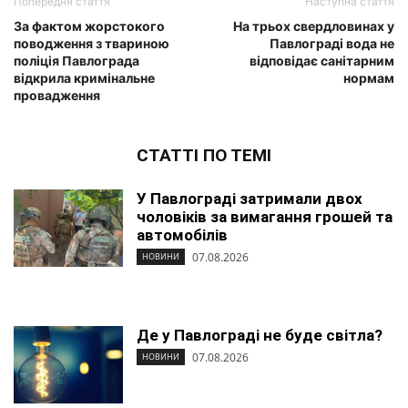
Попередня стаття
Наступна стаття
За фактом жорстокого
На трьох свердловинах у
поводження з твариною
Павлограді вода не
поліція Павлограда
відповідає санітарним
відкрила кримінальне
нормам
провадження
СТАТТІ ПО ТЕМІ
У Павлограді затримали двох
чоловіків за вимагання грошей та
автомобілів
07.08.2026
НОВИНИ
Де у Павлограді не буде світла?
07.08.2026
НОВИНИ