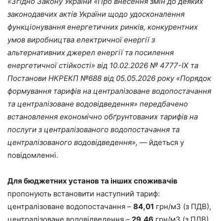
«Згідно Закону України «Про внесення змін до деяких
законодавчих актів України щодо удосконалення
функціонування енергетичних ринків, конкурентних
умов виробництва електричної енергії з
альтернативних джерел енергії та посилення
енергетичної стійкості» від 10.02.2026 № 4777-IХ та
Постанови НКРЕКП №688 від 05.05.2026 року «Порядок
формування тарифів на централізоване водопостачання
та централізоване водовідведення» передбачено
встановлення економічно обґрунтованих тарифів на
послуги з централізованого водопостачання та
централізованого водовідведення»,
— йдеться у
повідомленні.
Для бюджетних установ та інших споживачів
пропонують встановити наступний тариф:
централізоване водопостачання –
84,01
грн/м3 (з ПДВ),
централізоване водовідведення –
29,46
грн/м3 (з ПДВ),