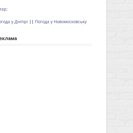
тер:
огода у Дніпрі
||
Погода у Новомосковську
еклама