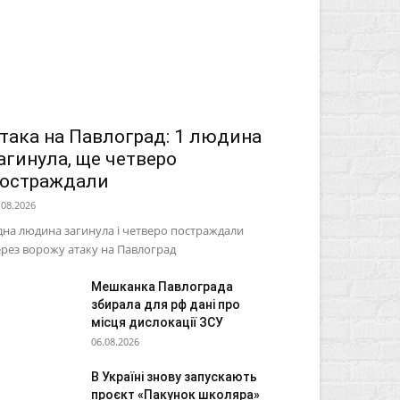
така на Павлоград: 1 людина
агинула, ще четверо
остраждали
.08.2026
на людина загинула і четверо постраждали
рез ворожу атаку на Павлоград
Мешканка Павлограда
збирала для рф дані про
місця дислокації ЗСУ
06.08.2026
В Україні знову запускають
проєкт «Пакунок школяра»