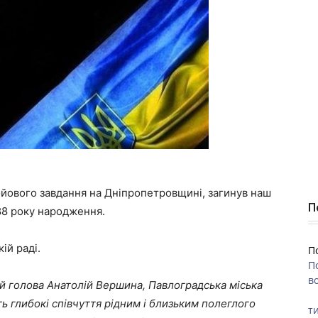
бойового завдання на Дніпропетровщині, загинув наш
П
988 року народження.
ій раді.
П
П
во
ий голова Анатолій Вершина, Павлоградська міська
ь глибокі співчуття рідним і близьким полеглого
ти