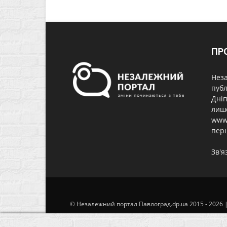
ПР
Неза
публ
Дніп
лише
www.
перш
Зв'я
© Незалежний портал Павлоград.dp.ua 2015 - 2026 