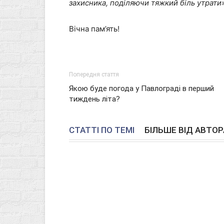
захисника, поділяючи тяжкий біль утрати»
Вічна пам’ять!
Попередня стаття
Якою буде погода у Павлограді в перший
тиждень літа?
СТАТТІ ПО ТЕМІ
БІЛЬШЕ ВІД АВТОР