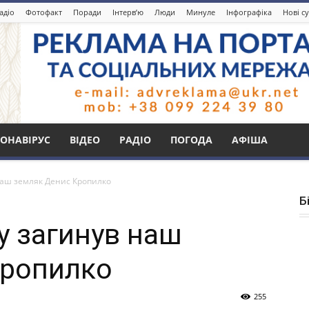
адіо
Фотофакт
Поради
Інтерв’ю
Люди
Минуле
Інфографіка
Нові с
ОНАВІРУС
ВІДЕО
РАДІО
ПОГОДА
АФІША
 наш земляк Денис Кропилко
Б
у загинув наш
Кропилко
255