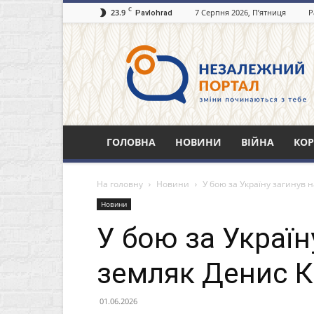
C
23.9
7 Серпня 2026, П’ятниця
Р
Pavlohrad
Незалежний
портал
Павлоград.dp.ua
ГОЛОВНА
НОВИНИ
ВІЙНА
КОР
На головну
Новини
У бою за Україну загинув
Новини
У бою за Україн
земляк Денис 
01.06.2026