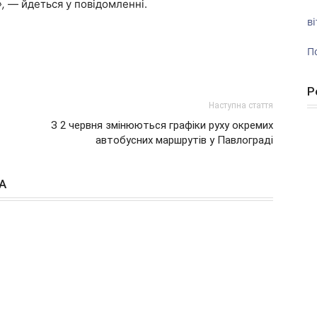
,
— йдеться у повідомленні.
ві
П
Р
Наступна стаття
З 2 червня змінюються графіки руху окремих
автобусних маршрутів у Павлограді
А