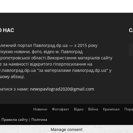
О НАС
С
лежний портал Павлоград.dp.ua — з 2015 року
ікуємо новини, фото, відео м. Павлоград
ропетровської області.Використання матеріалів сайту
 за наявності відкритого гіперпосилання на
павлоград.dp.ua "за матеріалами павлоград.dp.ua" у
ому абзаці.
затися з нами:
newspavlograd2020@gmail.com
Новини
Фотофакт
Відео
Війна
Кримінал
Пор
|
Правила сайту
|
Політика
Manage consent