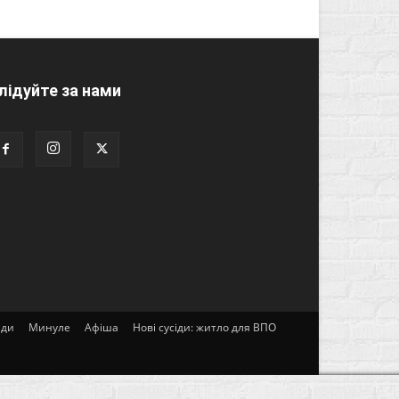
лідуйте за нами
ади
Минуле
Афіша
Нові сусіди: житло для ВПО