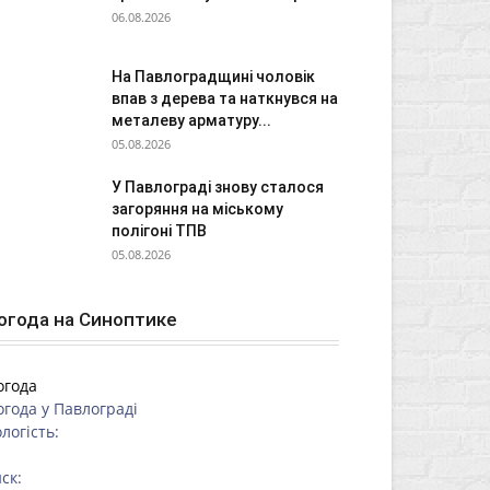
06.08.2026
На Павлоградщині чоловік
впав з дерева та наткнувся на
металеву арматуру...
05.08.2026
У Павлограді знову сталося
загоряння на міському
полігоні ТПВ
05.08.2026
огода на Синоптике
огода
огода у
Павлограді
логість:
ск: