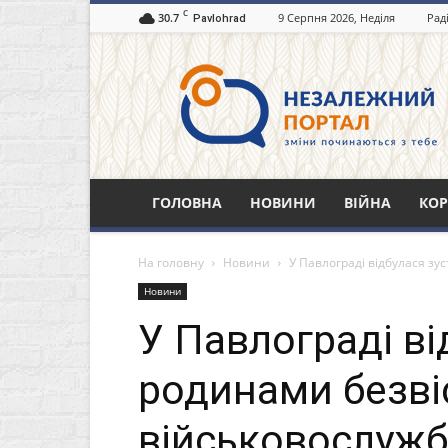
C
30.7
9 Серпня 2026, Неділя
Рад
Pavlohrad
Незалежний
портал
Павлоград.dp.ua
ГОЛОВНА
НОВИНИ
ВІЙНА
КОР
На головну
Новини
У Павлограді відбулася зу
Новини
У Павлограді ві
родинами безві
військовослужб