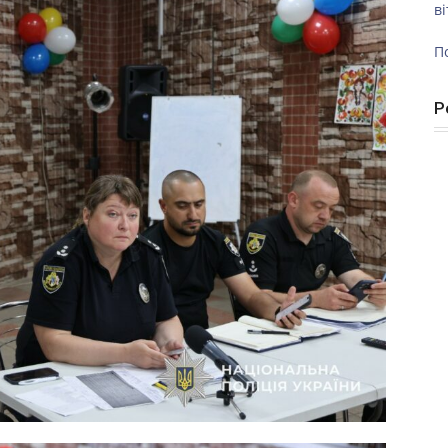
ві
П
Р