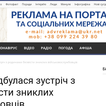
іо
Фотофакт
Поради
Інтерв’ю
Люди
Минуле
Інфографіка
Нові сусі
ОНАВІРУС
ВІДЕО
РАДІО
ПОГОДА
АФІША
стріч з родинами безвісти зниклих військовослужбовців
Б
дбулася зустріч з
сти зниклих
овців