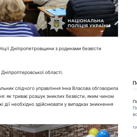
оліції Дніпропетровщини з родинами безвісти
 Дніпроптеровської області.
П
льник слідчого управління Інна Власова обговорила
я: як триває розшук зниклих безвісти, яким чином
П
кі дії необхідно здійснювати у випадках зникнення
П
во
ти