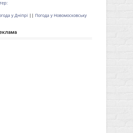
тер:
огода у Дніпрі
||
Погода у Новомосковську
еклама