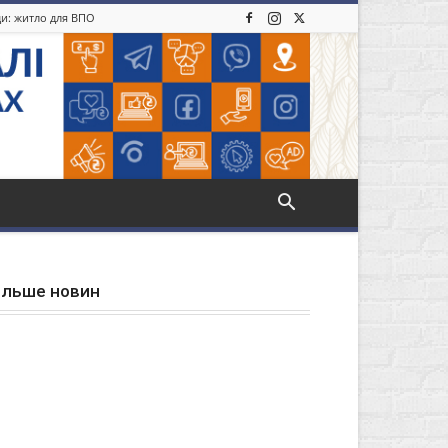
ди: житло для ВПО
ільше новин