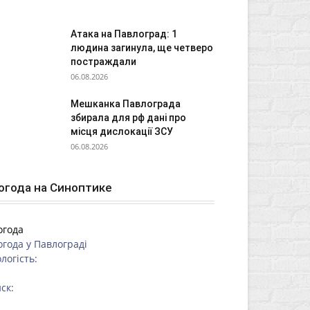
Атака на Павлоград: 1
людина загинула, ще четверо
постраждали
06.08.2026
Мешканка Павлограда
збирала для рф дані про
місця дислокації ЗСУ
06.08.2026
огода на Синоптике
огода
огода у
Павлограді
логість:
ск: