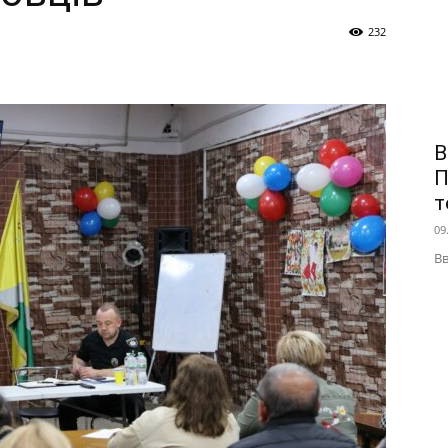
232
В
П
т
09
Вв