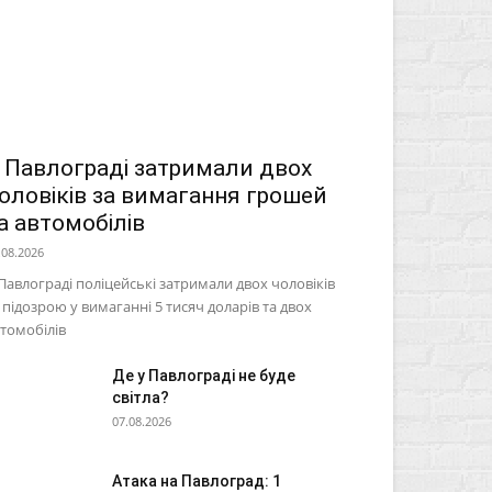
 Павлограді затримали двох
оловіків за вимагання грошей
а автомобілів
.08.2026
Павлограді поліцейські затримали двох чоловіків
 підозрою у вимаганні 5 тисяч доларів та двох
томобілів
Де у Павлограді не буде
світла?
07.08.2026
Атака на Павлоград: 1