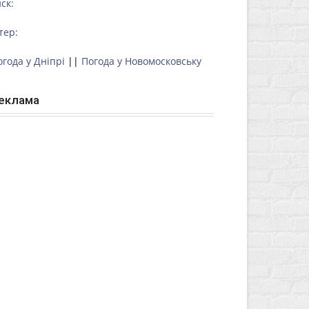
ск:
тер:
огода у Дніпрі
||
Погода у Новомосковську
еклама