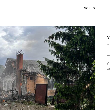
1159
У
ч
т
07
У 
за
ав