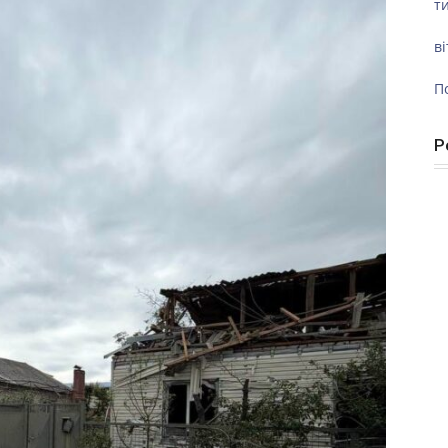
ти
ві
П
Р