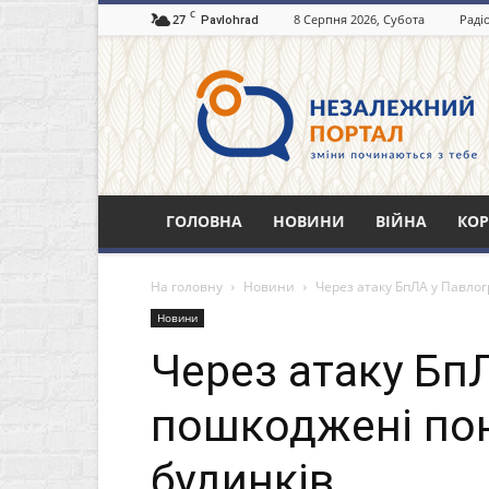
C
27
8 Серпня 2026, Субота
Раді
Pavlohrad
Незалежний
портал
Павлоград.dp.ua
ГОЛОВНА
НОВИНИ
ВІЙНА
КОР
На головну
Новини
Через атаку БпЛА у Павло
Новини
Через атаку Бп
пошкоджені пон
будинків