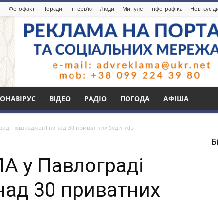
о
Фотофакт
Поради
Інтерв’ю
Люди
Минуле
Інфографіка
Нові сусід
ОНАВІРУС
ВІДЕО
РАДІО
ПОГОДА
АФІША
граді пошкоджені понад 30 приватних будинків
Б
ЛА у Павлограді
ад 30 приватних