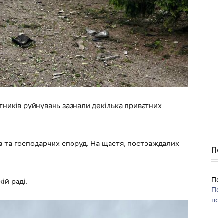
отників руйнувань зазнали декілька приватних
 та господарчих споруд. На щастя, постраждалих
П
П
ій раді.
П
во