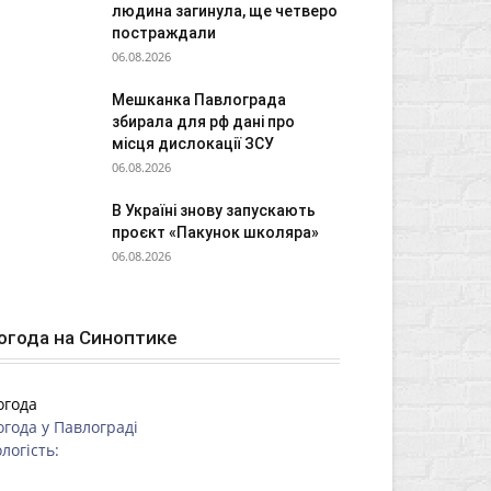
людина загинула, ще четверо
постраждали
06.08.2026
Мешканка Павлограда
збирала для рф дані про
місця дислокації ЗСУ
06.08.2026
В Україні знову запускають
проєкт «Пакунок школяра»
06.08.2026
огода на Синоптике
огода
огода у
Павлограді
логість: