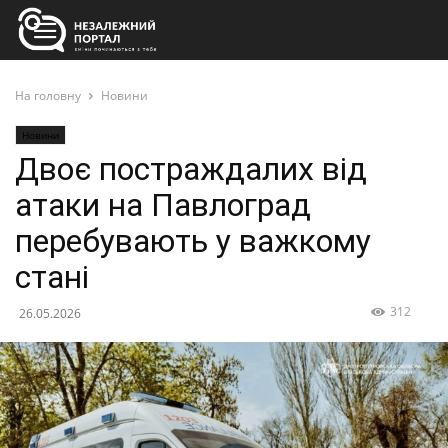
На головну
Новини
Новини
Двоє постраждалих від
атаки на Павлоград
перебувають у важкому
стані
312
26.05.2026