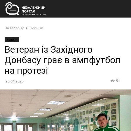
На головну
Новини
Новини
Ветеран із Західного
Донбасу грає в ампфутбол
на протезі
91
23.04.2026