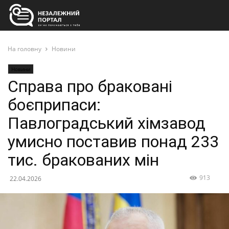
На головну
Новини
Новини
Справа про браковані
боєприпаси:
Павлоградський хімзавод
умисно поставив понад 233
тис. бракованих мін
913
22.04.2026