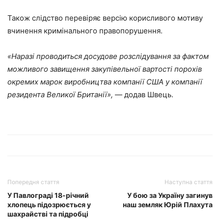
Також слідство перевіряє версію корисливого мотиву
вчинення кримінального правопорушення.
«
Наразі проводиться досудове розслідування за фактом
можливого завищення закупівельної вартості порохів
окремих марок виробництва компанії США у компанії
резидента Великої Британії
»
,
— додав Швець.
Попередня стаття
Наступна стаття
У Павлограді 18-річний
У бою за Україну загинув
хлопець підозрюється у
наш земляк Юрій Плахута
шахрайстві та підробці