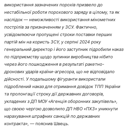
використання зазначених порохів призвело до
нестабільної роботи порохового заряду в цілому, та як
наслідок
—
неможливості використання мінометних
пострілів за призначенням у ЗСУ. Фактично,
усвідомлюючи пропущені строки поставки перших
партій мін на користь ЗСУ, у серпні 2024 року
генеральний директор і його заступник підробили наказ
по підприємству щодо зупинки виробництва нібито
через його пошкодження в результаті ракетно-
дронових ударів країни-агресора, що не відповідало
дійсності. У подальшому фігуранти використали
підроблений наказ для отримання довідок ТПП України
та пролонгації строку дії державних договорів,
укладених з ДП МОУ
«
Агенція оборонних закупівель
»
,
що своєю чергою дозволило ДП НВО
«
ПХЗ
»
уникнути
нарахування штрафних санкцій по державних
контракта
»
,
— пояснив Швець.