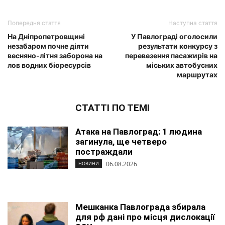
Попередня стаття
Наступна стаття
На Дніпропетровщині
У Павлограді оголосили
незабаром почне діяти
результати конкурсу з
весняно-літня заборона на
перевезення пасажирів на
лов водних біоресурсів
міських автобусних
маршрутах
СТАТТІ ПО ТЕМІ
Атака на Павлоград: 1 людина
загинула, ще четверо
постраждали
06.08.2026
НОВИНИ
Мешканка Павлограда збирала
для рф дані про місця дислокації