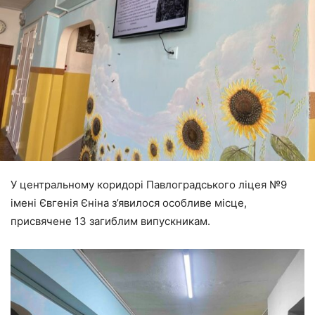
У центральному коридорі Павлоградського ліцея №9
імені Євгенія Єніна з’явилося особливе місце,
присвячене 13 загиблим випускникам.