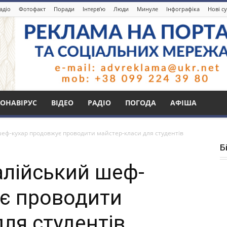
адіо
Фотофакт
Поради
Інтерв’ю
Люди
Минуле
Інфографіка
Нові с
ОНАВІРУС
ВІДЕО
РАДІО
ПОГОДА
АФІША
шеф-кухар продовжує проводити майстер-класи для студентів
Б
алійський шеф-
є проводити
ля студентів