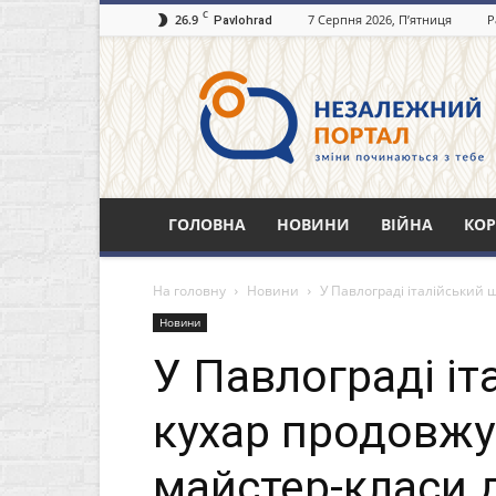
C
26.9
7 Серпня 2026, П’ятниця
Р
Pavlohrad
Незалежний
портал
Павлоград.dp.ua
ГОЛОВНА
НОВИНИ
ВІЙНА
КОР
На головну
Новини
У Павлограді італійський 
Новини
У Павлограді іт
кухар продовжу
майстер-класи д