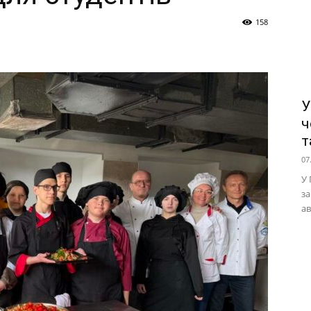
158
У
ч
т
07
У 
за
ав