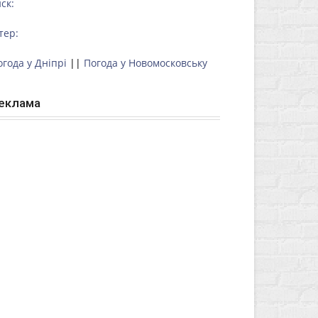
ск:
тер:
огода у Дніпрі
||
Погода у Новомосковську
еклама