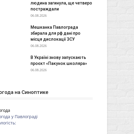
людина загинула, ще четверо
постраждали
06.08.2026
Мешканка Павлограда
збирала для рф дані про
місця дислокації ЗСУ
06.08.2026
В Україні знову запускають
проєкт «Пакунок школяра»
06.08.2026
огода на Синоптике
огода
огода у
Павлограді
логість: