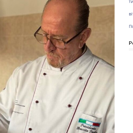
ти
ві
П
Р