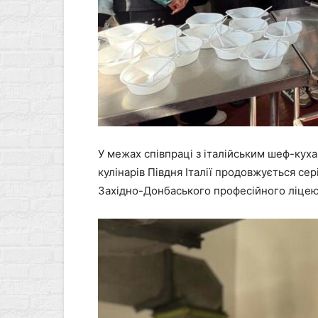
У межах співпраці з італійським шеф-кух
кулінарів Півдня Італії продовжується се
Західно-Донбаського професійного ліцею