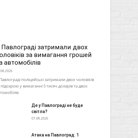
 Павлограді затримали двох
оловіків за вимагання грошей
а автомобілів
.08.2026
Павлограді поліцейські затримали двох чоловіків
 підозрою у вимаганні 5 тисяч доларів та двох
томобілів
Де у Павлограді не буде
світла?
07.08.2026
Атака на Павлоград: 1