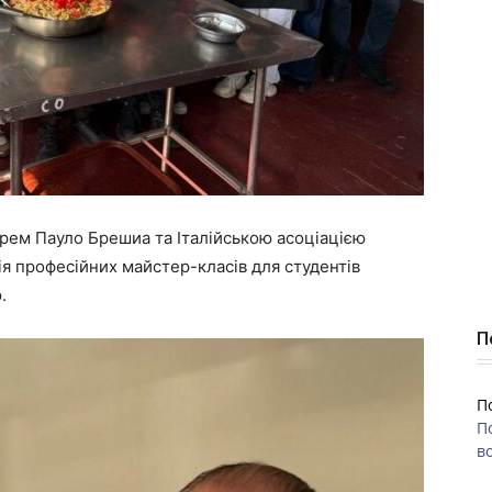
арем Пауло Брешиа та Італійською асоціацією
рія професійних майстер-класів для студентів
.
П
П
П
во