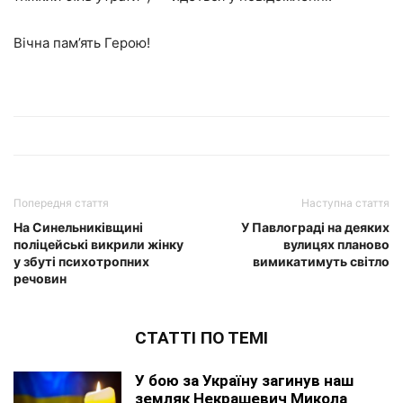
Вічна пам’ять Герою!
Попередня стаття
Наступна стаття
На Синельниківщині
У Павлограді на деяких
поліцейські викрили жінку
вулицях планово
у збуті психотропних
вимикатимуть світло
речовин
СТАТТІ ПО ТЕМІ
У бою за Україну загинув наш
земляк Некрашевич Микола