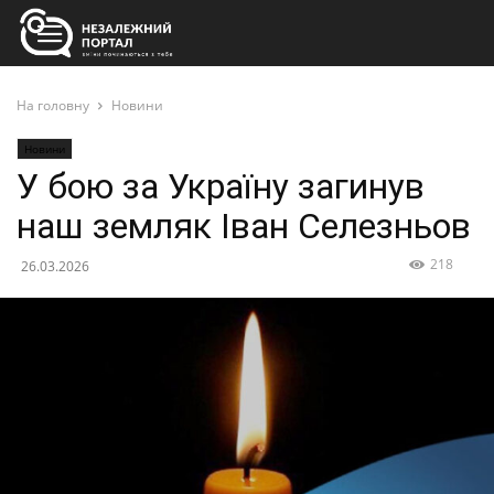
На головну
Новини
Новини
У бою за Україну загинув
наш земляк Іван Селезньов
218
26.03.2026