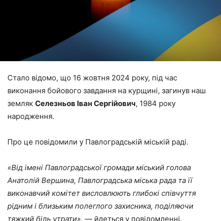
Стало відомо, що 16 жовтня 2024 року, під час
виконання бойового завдання на курщині, загинув наш
земляк
Селезньов Іван Сергійович
, 1984 року
народження.
Про це повідомили у Павлоградській міській раді.
«Від імені Павлоградської громади міський голова
Анатолій Вершина, Павлоградська міська рада та її
виконавчий комітет висловлюють глибокі співчуття
рідним і близьким полегл
ого
захисник
а
, поділяючи
тяжкий біль утрати»,
― йдеться у повідомленні.