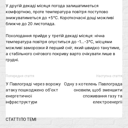
У другій декаді місяця погода залишатиметься
комфортною, проте температура повітря поступово
знижуватиметься до +5°C. Короткочасні дощі можливі
ближче до 20 листопада.
Похолодання прийде у третій декаді місяця: нічна
температура повітря опуститься до -1…-3°C, місцями
можливі заморозки й перший сніг, який швидко танутиме,
а стабільного снігового покриву варто очікувати лише в
грудні.
Попередня стаття
Наступна стаття
У Павлограді через ворожу
Одну з котелень Павлограда
атаку пошкоджено об’єкт
оновили, щоб зменшити
енергетичної
споживання газу та
інфраструктури
електроенергії
СТАТТІ ПО ТЕМІ