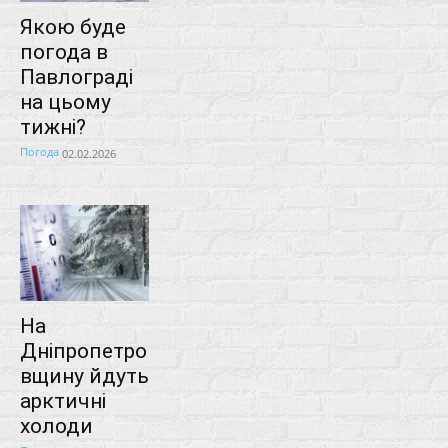
Якою буде
погода в
Павлограді
на цьому
тижні?
Погода
02.02.2026
На
Дніпропетро
вщину йдуть
арктичні
холоди