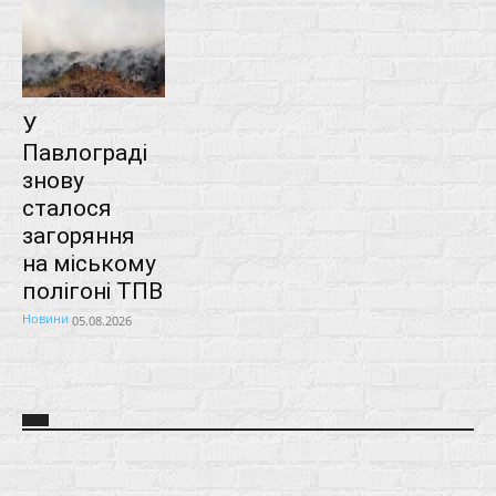
У
Павлограді
знову
сталося
загоряння
на міському
полігоні ТПВ
Новини
05.08.2026