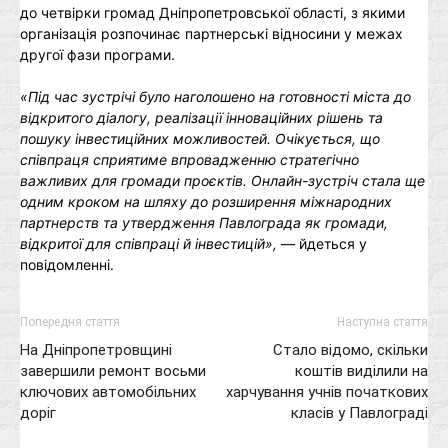
до четвірки громад Дніпропетровської області, з якими
організація розпочинає партнерські відносини у межах
другої фази програми.
«
Під час зустрічі було наголошено на готовності міста до
відкритого діалогу, реалізації інноваційних рішень та
пошуку інвестиційних можливостей. Очікується, що
співпраця сприятиме впровадженню стратегічно
важливих для громади проєктів.
Онлайн-зустріч стала ще
одним кроком на шляху до розширення міжнародних
партнерств та утвердження Павлограда як громади,
відкритої для співпраці й інвестицій»
,
— йдеться у
повідомленні.
Попередня стаття
Наступна стаття
На Дніпропетровщині
Стало відомо, скільки
завершили ремонт восьми
коштів виділили на
ключових автомобільних
харчування учнів початкових
доріг
класів у Павлограді