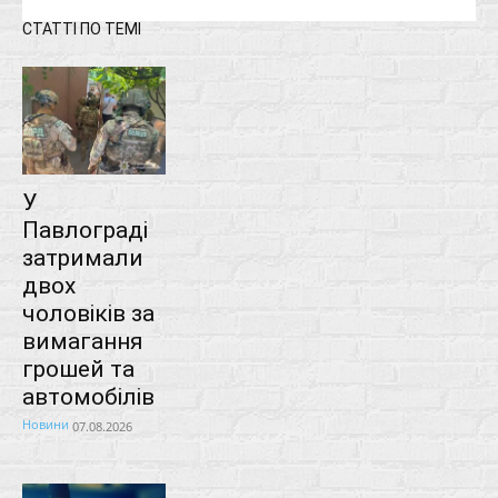
СТАТТІ ПО ТЕМІ
У
Павлограді
затримали
двох
чоловіків за
вимагання
грошей та
автомобілів
Новини
07.08.2026