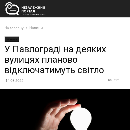
На головну
Новини
Новини
У Павлограді на деяких
вулицях планово
відключатимуть світло
315
14.08.2025