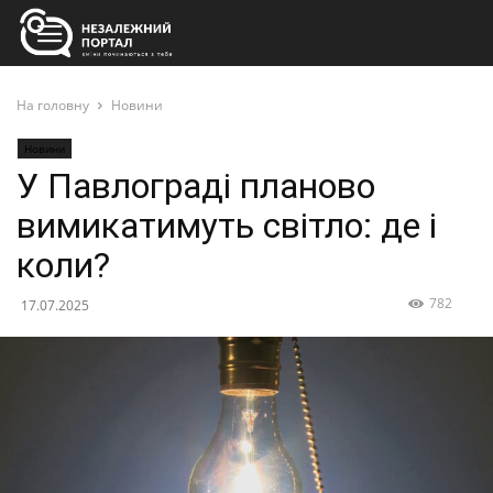
На головну
Новини
Новини
У Павлограді планово
вимикатимуть світло: де і
коли?
782
17.07.2025